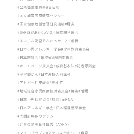
公衆衛生委員会
百日咳
国立成育医療研究センタ―
国立健康危機管理研究機構
肝炎
SARS(SARS-CoV-2)
日本眼科医会
エコチル調査でわかったこと
虐待
日本小児アレルギー学会
学術教育委員会
日本医師会
環境省
総務委員会
ホームページ委員会
成育基本法
記者懇談会
子宮頸がん
日本産婦人科医会
アトピー性皮膚炎
熱中症
地域総合小児医療検討委員会
梅毒
睡眠
日本小児保健協会
喘息
mRNA
日本アレルギー学会
日本環境感染学会
内閣府
MRワクチン
注意欠陥多動性障害（ADHD）
マイコプラズマ
アナフィラキシー
自殺