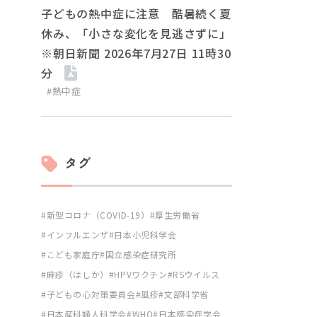
子どもの熱中症に注意 酷暑続く夏
休み、「小さな変化を見逃さずに」
※朝日新聞 2026年7月27日 11時30
分
#熱中症
タグ
新型コロナ（COVID-19）
厚生労働省
インフルエンザ
日本小児科学会
こども家庭庁
国立感染症研究所
麻疹（はしか）
HPVワクチン
RSウイルス
子どもの心対策委員会
風疹
文部科学省
日本産科婦人科学会
WHO
日本感染症学会