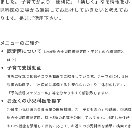
ました。 子育てがより「便利に」「楽しく」なる情報を小
児科医の立場から厳選してお届けしていきたいと考えてお
ります。是非ご活用下さい。
メニューのご紹介
認定医について
（地域総合小児医療認定医・子どもの心相談医と
は？）
子育て支援動画
育児に役立つ知識やコツを動画でご紹介しています。テーマ別に4，5分
程度の動画で、「出産前に準備すると安心なもの」や「沐浴のし方」、
「予防接種スケジュール」等を分かりやすく解説致しますい
お近くの小児科医を探す
①日本小児科医会会員所属の医療機関、②「子どもの心」相談医、③地域
総合小児医療認定医、以上3種の名簿を公開しております。指定した住所
やGPS機能を活用して目的に応じて、お近くの小児科医を簡単に検索でき