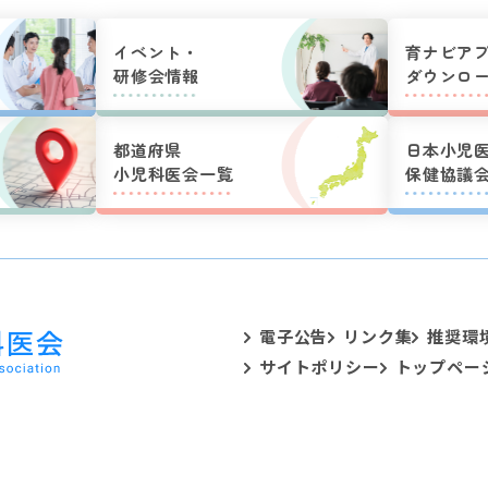
イベント・
育ナビア
研修会情報
ダウンロ
都道府県
日本小児
小児科医会一覧
保健協議
電子公告
リンク集
推奨環
サイトポリシー
トップペー