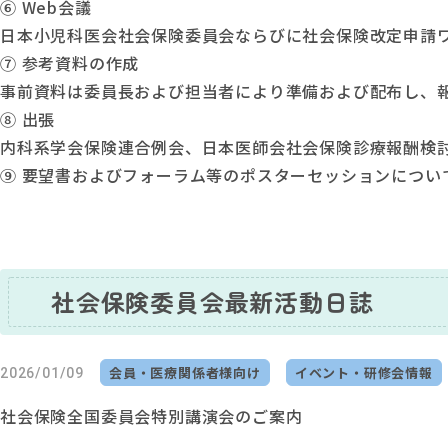
⑥
Web会議
日本小児科医会社会保険委員会ならびに社会保険改定申請
⑦
参考資料の作成
事前資料は委員長および担当者により準備および配布し、
⑧
出張
内科系学会保険連合例会、日本医師会社会保険診療報酬検
⑨
要望書およびフォーラム等のポスターセッションについ
社会保険委員会最新活動日誌
会員・医療関係者様向け
イベント・研修会情報
2026/01/09
社会保険全国委員会特別講演会のご案内