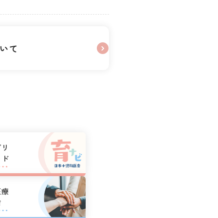
いて
プリ
ード
医療
会