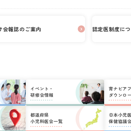
け会報誌のご案内
認定医制度につ
イベント・
育ナビア
研修会情報
ダウンロ
都道府県
日本小児
小児科医会一覧
保健協議