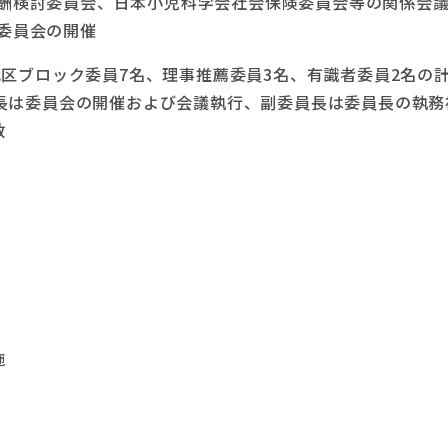
酬検討委員会、日本小児科学会社会保険委員会等の関係会
委員会の開催
区ブロック委員7名、理事推薦委員3名、有識者委員2名の計
員長は委員会の開催および会議執行、副委員長は委員長の執務
数
施