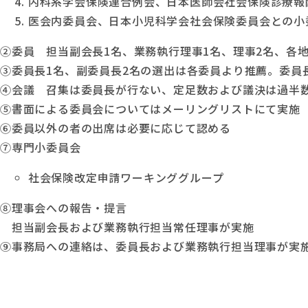
内科系学会保険連合例会、日本医師会社会保険診療報
医会内委員会、日本小児科学会社会保険委員会との小
②
委員 担当副会長1名、業務執行理事1名、理事2名、各地
③
委員長1名、副委員長2名の選出は各委員より推薦。委
④
会議 召集は委員長が行ない、定足数および議決は過半
⑤
書面による委員会についてはメーリングリストにて実施
⑥
委員以外の者の出席は必要に応じて認める
⑦
専門小委員会
社会保険改定申請ワーキンググループ
⑧
理事会への報告・提言
担当副会長および業務執行担当常任理事が実施
⑨
事務局への連絡は、委員長および業務執行担当理事が実