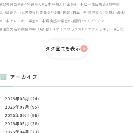
記者懇談会
子宮頸がん
日本産婦人科医会
アトピー性皮膚炎
熱中症
地域総合小児医療検討委員会
梅毒
睡眠
日本小児保健協会
喘息
mRNA
日本アレルギー学会
日本環境感染学会
内閣府
MRワクチン
注意欠陥多動性障害（ADHD）
マイコプラズマ
アナフィラキシー
自殺
タグ全てを表示
アーカイブ
2026年08月 (24)
2026年07月 (95)
2026年06月 (96)
2026年05月 (38)
2026年04月 (73)