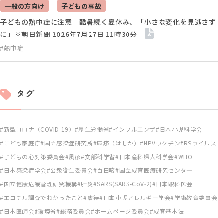
一般の方向け
子どもの事故
子どもの熱中症に注意 酷暑続く夏休み、「小さな変化を見逃さず
に」※朝日新聞 2026年7月27日 11時30分
#熱中症
タグ
新型コロナ（COVID-19）
厚生労働省
インフルエンザ
日本小児科学会
こども家庭庁
国立感染症研究所
麻疹（はしか）
HPVワクチン
RSウイルス
子どもの心対策委員会
風疹
文部科学省
日本産科婦人科学会
WHO
日本感染症学会
公衆衛生委員会
百日咳
国立成育医療研究センタ―
国立健康危機管理研究機構
肝炎
SARS(SARS-CoV-2)
日本眼科医会
エコチル調査でわかったこと
虐待
日本小児アレルギー学会
学術教育委員会
日本医師会
環境省
総務委員会
ホームページ委員会
成育基本法