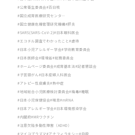
公衆衛生委員会
百日咳
国立成育医療研究センタ―
国立健康危機管理研究機構
肝炎
SARS(SARS-CoV-2)
日本眼科医会
エコチル調査でわかったこと
虐待
日本小児アレルギー学会
学術教育委員会
日本医師会
環境省
総務委員会
ホームページ委員会
成育基本法
記者懇談会
子宮頸がん
日本産婦人科医会
アトピー性皮膚炎
熱中症
地域総合小児医療検討委員会
梅毒
睡眠
日本小児保健協会
喘息
mRNA
日本アレルギー学会
日本環境感染学会
内閣府
MRワクチン
注意欠陥多動性障害（ADHD）
マイコプラズマ
アナフィラキシー
自殺