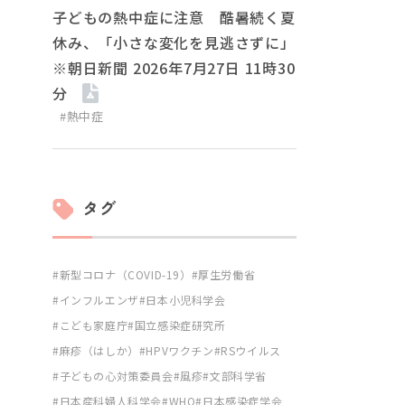
子どもの熱中症に注意 酷暑続く夏
休み、「小さな変化を見逃さずに」
※朝日新聞 2026年7月27日 11時30
分
#熱中症
タグ
新型コロナ（COVID-19）
厚生労働省
インフルエンザ
日本小児科学会
こども家庭庁
国立感染症研究所
麻疹（はしか）
HPVワクチン
RSウイルス
子どもの心対策委員会
風疹
文部科学省
日本産科婦人科学会
WHO
日本感染症学会