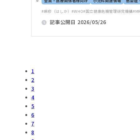
会員・医療関係者様向け
小児科関連情報
感染症
麻疹（はしか）
WHO
国立健康危機管理研究機構
M
記事公開日
2026/05/26
1
2
3
4
5
6
7
8