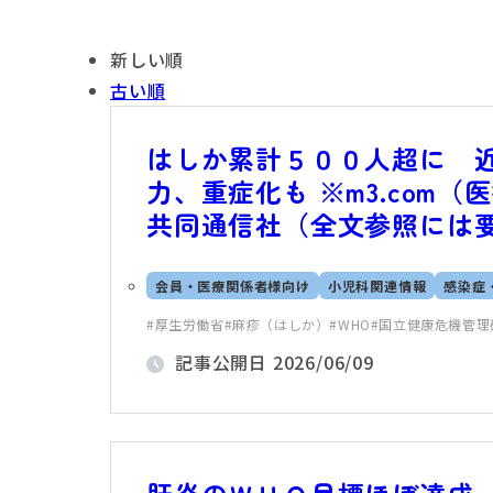
新しい順
古い順
はしか累計５００人超に 
力、重症化も ※m3.com（医
共同通信社（全文参照には
会員・医療関係者様向け
小児科関連情報
感染症
厚生労働省
麻疹（はしか）
WHO
国立健康危機管理
記事公開日
2026/06/09