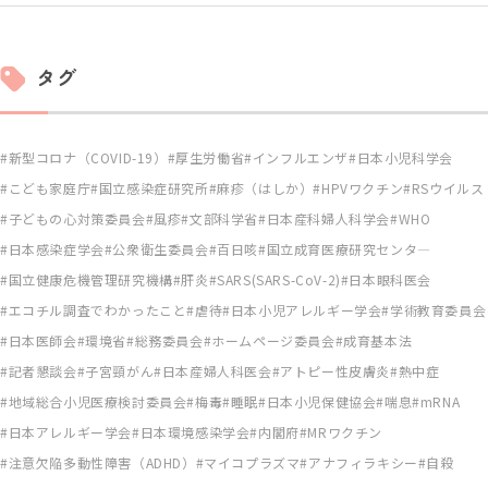
タグ
新型コロナ（COVID-19）
厚生労働省
インフルエンザ
日本小児科学会
こども家庭庁
国立感染症研究所
麻疹（はしか）
HPVワクチン
RSウイルス
子どもの心対策委員会
風疹
文部科学省
日本産科婦人科学会
WHO
日本感染症学会
公衆衛生委員会
百日咳
国立成育医療研究センタ―
国立健康危機管理研究機構
肝炎
SARS(SARS-CoV-2)
日本眼科医会
エコチル調査でわかったこと
虐待
日本小児アレルギー学会
学術教育委員会
日本医師会
環境省
総務委員会
ホームページ委員会
成育基本法
記者懇談会
子宮頸がん
日本産婦人科医会
アトピー性皮膚炎
熱中症
地域総合小児医療検討委員会
梅毒
睡眠
日本小児保健協会
喘息
mRNA
日本アレルギー学会
日本環境感染学会
内閣府
MRワクチン
注意欠陥多動性障害（ADHD）
マイコプラズマ
アナフィラキシー
自殺