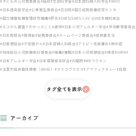
子どもの心対策委員会
風疹
文部科学省
日本産科婦人科学会
WHO
日本感染症学会
公衆衛生委員会
百日咳
国立成育医療研究センタ―
国立健康危機管理研究機構
肝炎
SARS(SARS-CoV-2)
日本眼科医会
エコチル調査でわかったこと
虐待
日本小児アレルギー学会
学術教育委員会
日本医師会
環境省
総務委員会
ホームページ委員会
成育基本法
記者懇談会
子宮頸がん
日本産婦人科医会
アトピー性皮膚炎
熱中症
地域総合小児医療検討委員会
梅毒
睡眠
日本小児保健協会
喘息
mRNA
日本アレルギー学会
日本環境感染学会
内閣府
MRワクチン
注意欠陥多動性障害（ADHD）
マイコプラズマ
アナフィラキシー
自殺
タグ全てを表示
アーカイブ