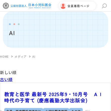
会員専用ページ
サイト内検索
AI
HOME
メディア
AI
新しい順
古い順
教育と医学 最新号 2025年9・10月号 ＡＩ
時代の子育て (慶應義塾大学出版会)