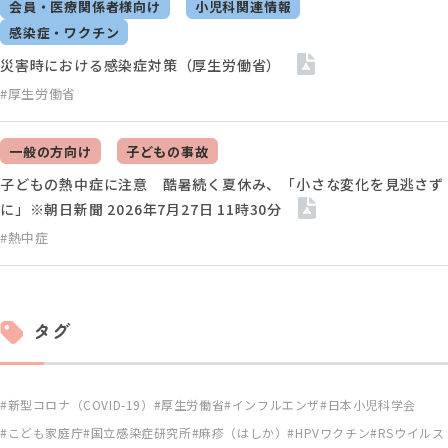
会員・医療関係者様向け
小児科関連情報
感染症・ワクチン
災害時における感染症対策（厚生労働省）
#厚生労働省
一般の方向け
子どもの事故
子どもの熱中症に注意 酷暑続く夏休み、「小さな変化を見逃さず
に」※朝日新聞 2026年7月27日 11時30分
#熱中症
タグ
新型コロナ（COVID-19）
厚生労働省
インフルエンザ
日本小児科学会
こども家庭庁
国立感染症研究所
麻疹（はしか）
HPVワクチン
RSウイルス