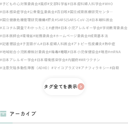
子どもの心対策委員会
風疹
文部科学省
日本産科婦人科学会
WHO
日本感染症学会
公衆衛生委員会
百日咳
国立成育医療研究センタ―
国立健康危機管理研究機構
肝炎
SARS(SARS-CoV-2)
日本眼科医会
エコチル調査でわかったこと
虐待
日本小児アレルギー学会
学術教育委員会
日本医師会
環境省
総務委員会
ホームページ委員会
成育基本法
記者懇談会
子宮頸がん
日本産婦人科医会
アトピー性皮膚炎
熱中症
地域総合小児医療検討委員会
梅毒
睡眠
日本小児保健協会
喘息
mRNA
日本アレルギー学会
日本環境感染学会
内閣府
MRワクチン
注意欠陥多動性障害（ADHD）
マイコプラズマ
アナフィラキシー
自殺
タグ全てを表示
アーカイブ