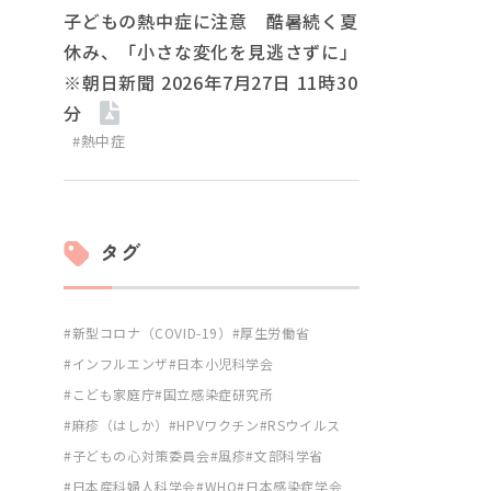
子どもの熱中症に注意 酷暑続く夏
休み、「小さな変化を見逃さずに」
※朝日新聞 2026年7月27日 11時30
分
#熱中症
タグ
新型コロナ（COVID-19）
厚生労働省
インフルエンザ
日本小児科学会
こども家庭庁
国立感染症研究所
麻疹（はしか）
HPVワクチン
RSウイルス
子どもの心対策委員会
風疹
文部科学省
日本産科婦人科学会
WHO
日本感染症学会