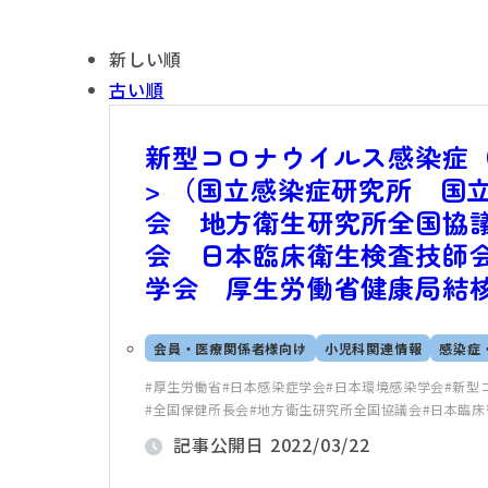
新しい順
古い順
新型コロナウイルス感染症（CO
> （国立感染症研究所 国
会 地方衛生研究所全国協
会 日本臨床衛生検査技師
学会 厚生労働省健康局結
会員・医療関係者様向け
小児科関連情報
感染症
厚生労働省
日本感染症学会
日本環境感染学会
新型コ
全国保健所長会
地方衛生研究所全国協議会
日本臨床
記事公開日
2022/03/22