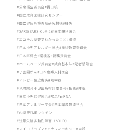
公衆衛生委員会
百日咳
国立成育医療研究センタ―
国立健康危機管理研究機構
肝炎
SARS(SARS-CoV-2)
日本眼科医会
エコチル調査でわかったこと
虐待
日本小児アレルギー学会
学術教育委員会
日本医師会
環境省
総務委員会
ホームページ委員会
成育基本法
記者懇談会
子宮頸がん
日本産婦人科医会
アトピー性皮膚炎
熱中症
地域総合小児医療検討委員会
梅毒
睡眠
日本小児保健協会
喘息
mRNA
日本アレルギー学会
日本環境感染学会
内閣府
MRワクチン
注意欠陥多動性障害（ADHD）
マイコプラズマ
アナフィラキシー
自殺