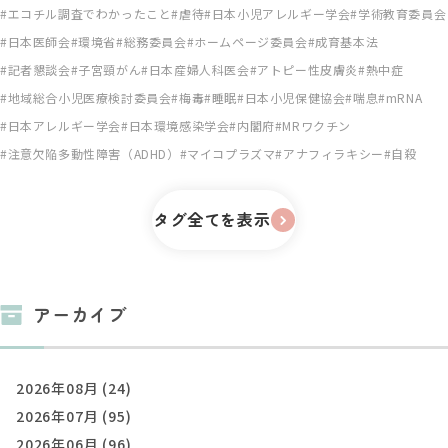
エコチル調査でわかったこと
虐待
日本小児アレルギー学会
学術教育委員会
日本医師会
環境省
総務委員会
ホームページ委員会
成育基本法
記者懇談会
子宮頸がん
日本産婦人科医会
アトピー性皮膚炎
熱中症
地域総合小児医療検討委員会
梅毒
睡眠
日本小児保健協会
喘息
mRNA
日本アレルギー学会
日本環境感染学会
内閣府
MRワクチン
注意欠陥多動性障害（ADHD）
マイコプラズマ
アナフィラキシー
自殺
タグ全てを表示
アーカイブ
2026年08月 (24)
2026年07月 (95)
2026年06月 (96)