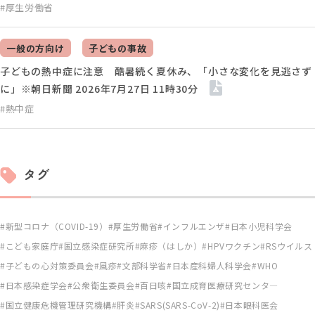
#厚生労働省
一般の方向け
子どもの事故
子どもの熱中症に注意 酷暑続く夏休み、「小さな変化を見逃さず
に」※朝日新聞 2026年7月27日 11時30分
#熱中症
タグ
新型コロナ（COVID-19）
厚生労働省
インフルエンザ
日本小児科学会
こども家庭庁
国立感染症研究所
麻疹（はしか）
HPVワクチン
RSウイルス
子どもの心対策委員会
風疹
文部科学省
日本産科婦人科学会
WHO
日本感染症学会
公衆衛生委員会
百日咳
国立成育医療研究センタ―
国立健康危機管理研究機構
肝炎
SARS(SARS-CoV-2)
日本眼科医会