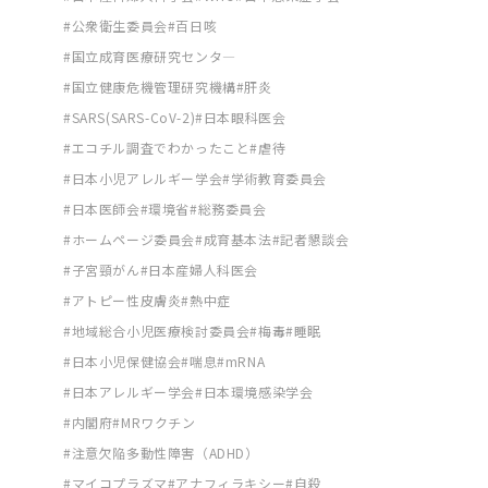
公衆衛生委員会
百日咳
国立成育医療研究センタ―
国立健康危機管理研究機構
肝炎
SARS(SARS-CoV-2)
日本眼科医会
エコチル調査でわかったこと
虐待
日本小児アレルギー学会
学術教育委員会
日本医師会
環境省
総務委員会
ホームページ委員会
成育基本法
記者懇談会
子宮頸がん
日本産婦人科医会
アトピー性皮膚炎
熱中症
地域総合小児医療検討委員会
梅毒
睡眠
日本小児保健協会
喘息
mRNA
日本アレルギー学会
日本環境感染学会
内閣府
MRワクチン
注意欠陥多動性障害（ADHD）
マイコプラズマ
アナフィラキシー
自殺