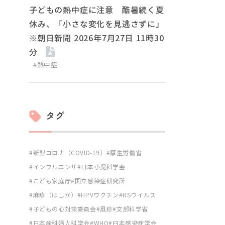
子どもの熱中症に注意 酷暑続く夏
休み、「小さな変化を見逃さずに」
※朝日新聞 2026年7月27日 11時30
分
#熱中症
タグ
新型コロナ（COVID-19）
厚生労働省
インフルエンザ
日本小児科学会
こども家庭庁
国立感染症研究所
麻疹（はしか）
HPVワクチン
RSウイルス
子どもの心対策委員会
風疹
文部科学省
日本産科婦人科学会
WHO
日本感染症学会