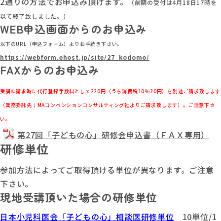
2通りの方法でお申込み頂けます。
（前期の受付は4月18日17時を
以て終了致しました。）
WEB申込画面からのお申込み
以下のURL（申込フォーム）よりお手続き下さい。
https://webform.ehost.jp/site/27_kodomo/
FAXからのお申込み
受講料請求時に代行登録手数料として220円（うち消費税10％20円）を別途ご請求致します
（業務委託先；MAコンベンションコンサルティング社よりご請求致します）。ご注意下さ
い。
第27回「子どもの心」研修会申込書（ＦＡＸ専用）
研修単位
参加方法によってご取得頂ける単位が異なります。ご注意
下さい。
現地受講頂いた場合の研修単位
日本小児科医会「子どもの心」相談医研修単位
10単位/1