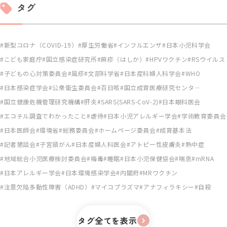
タグ
新型コロナ（COVID-19）
厚生労働省
インフルエンザ
日本小児科学会
こども家庭庁
国立感染症研究所
麻疹（はしか）
HPVワクチン
RSウイルス
子どもの心対策委員会
風疹
文部科学省
日本産科婦人科学会
WHO
日本感染症学会
公衆衛生委員会
百日咳
国立成育医療研究センタ―
国立健康危機管理研究機構
肝炎
SARS(SARS-CoV-2)
日本眼科医会
エコチル調査でわかったこと
虐待
日本小児アレルギー学会
学術教育委員会
日本医師会
環境省
総務委員会
ホームページ委員会
成育基本法
記者懇談会
子宮頸がん
日本産婦人科医会
アトピー性皮膚炎
熱中症
地域総合小児医療検討委員会
梅毒
睡眠
日本小児保健協会
喘息
mRNA
日本アレルギー学会
日本環境感染学会
内閣府
MRワクチン
注意欠陥多動性障害（ADHD）
マイコプラズマ
アナフィラキシー
自殺
タグ全てを表示