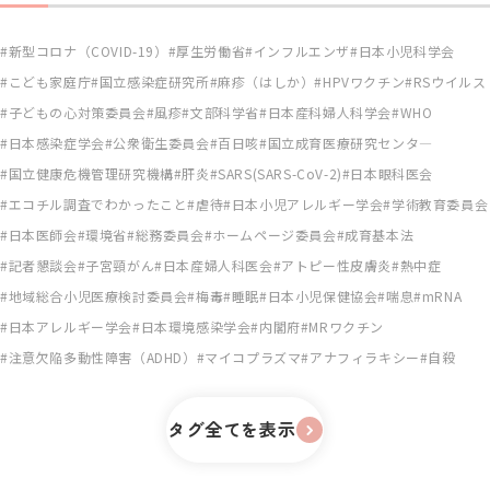
新型コロナ（COVID-19）
厚生労働省
インフルエンザ
日本小児科学会
こども家庭庁
国立感染症研究所
麻疹（はしか）
HPVワクチン
RSウイルス
子どもの心対策委員会
風疹
文部科学省
日本産科婦人科学会
WHO
日本感染症学会
公衆衛生委員会
百日咳
国立成育医療研究センタ―
国立健康危機管理研究機構
肝炎
SARS(SARS-CoV-2)
日本眼科医会
エコチル調査でわかったこと
虐待
日本小児アレルギー学会
学術教育委員会
日本医師会
環境省
総務委員会
ホームページ委員会
成育基本法
記者懇談会
子宮頸がん
日本産婦人科医会
アトピー性皮膚炎
熱中症
地域総合小児医療検討委員会
梅毒
睡眠
日本小児保健協会
喘息
mRNA
日本アレルギー学会
日本環境感染学会
内閣府
MRワクチン
注意欠陥多動性障害（ADHD）
マイコプラズマ
アナフィラキシー
自殺
タグ全てを表示