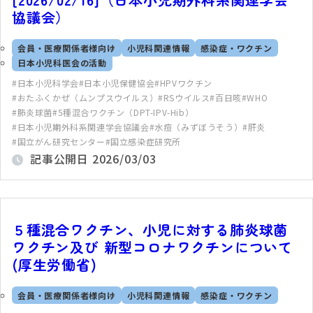
協議会）
会員・医療関係者様向け
小児科関連情報
感染症・ワクチン
日本小児科医会の活動
日本小児科学会
日本小児保健協会
HPVワクチン
おたふくかぜ（ムンプスウイルス）
RSウイルス
百日咳
WHO
肺炎球菌
5種混合ワクチン（DPT-IPV-Hib）
日本小児期外科系関連学会協議会
水痘（みずぼうそう）
肝炎
国立がん研究センター
国立感染症研究所
記事公開日
2026/03/03
５種混合ワクチン、小児に対する肺炎球菌
ワクチン及び 新型コロナワクチンについて
(厚生労働省)
会員・医療関係者様向け
小児科関連情報
感染症・ワクチン