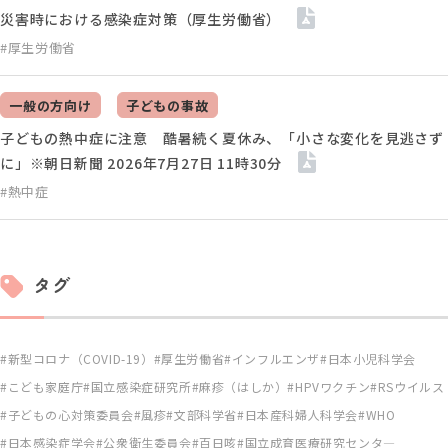
災害時における感染症対策（厚生労働省）
#厚生労働省
一般の方向け
子どもの事故
子どもの熱中症に注意 酷暑続く夏休み、「小さな変化を見逃さず
に」※朝日新聞 2026年7月27日 11時30分
#熱中症
タグ
新型コロナ（COVID-19）
厚生労働省
インフルエンザ
日本小児科学会
こども家庭庁
国立感染症研究所
麻疹（はしか）
HPVワクチン
RSウイルス
子どもの心対策委員会
風疹
文部科学省
日本産科婦人科学会
WHO
日本感染症学会
公衆衛生委員会
百日咳
国立成育医療研究センタ―