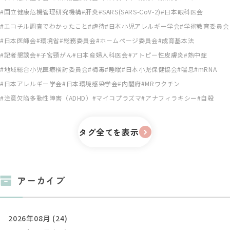
国立健康危機管理研究機構
肝炎
SARS(SARS-CoV-2)
日本眼科医会
エコチル調査でわかったこと
虐待
日本小児アレルギー学会
学術教育委員会
日本医師会
環境省
総務委員会
ホームページ委員会
成育基本法
記者懇談会
子宮頸がん
日本産婦人科医会
アトピー性皮膚炎
熱中症
地域総合小児医療検討委員会
梅毒
睡眠
日本小児保健協会
喘息
mRNA
日本アレルギー学会
日本環境感染学会
内閣府
MRワクチン
注意欠陥多動性障害（ADHD）
マイコプラズマ
アナフィラキシー
自殺
タグ全てを表示
アーカイブ
2026年08月 (24)