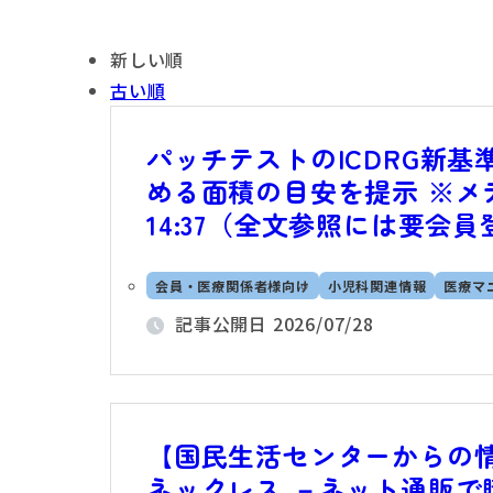
新しい順
古い順
パッチテストのICDRG新
める面積の目安を提示 ※メデ
14:37（全文参照には要会員
会員・医療関係者様向け
小児科関連情報
医療マ
記事公開日
2026/07/28
【国民生活センターからの
ネックレス －ネット通販