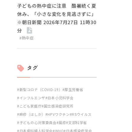
子どもの熱中症に注意 酷暑続く夏
休み、「小さな変化を見逃さずに」
※朝日新聞 2026年7月27日 11時30
分
#熱中症
タグ
新型コロナ（COVID-19）
厚生労働省
インフルエンザ
日本小児科学会
こども家庭庁
国立感染症研究所
麻疹（はしか）
HPVワクチン
RSウイルス
子どもの心対策委員会
風疹
文部科学省
日本産科婦人科学会
WHO
日本感染症学会