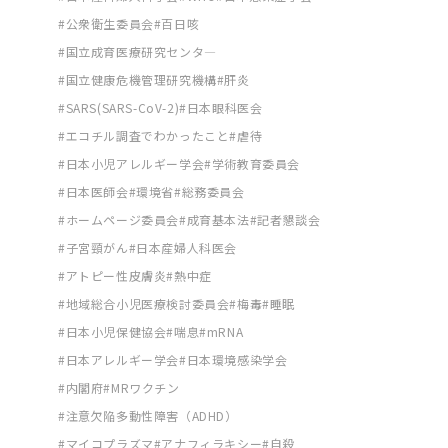
公衆衛生委員会
百日咳
国立成育医療研究センタ―
国立健康危機管理研究機構
肝炎
SARS(SARS-CoV-2)
日本眼科医会
エコチル調査でわかったこと
虐待
日本小児アレルギー学会
学術教育委員会
日本医師会
環境省
総務委員会
ホームページ委員会
成育基本法
記者懇談会
子宮頸がん
日本産婦人科医会
アトピー性皮膚炎
熱中症
地域総合小児医療検討委員会
梅毒
睡眠
日本小児保健協会
喘息
mRNA
日本アレルギー学会
日本環境感染学会
内閣府
MRワクチン
注意欠陥多動性障害（ADHD）
マイコプラズマ
アナフィラキシー
自殺