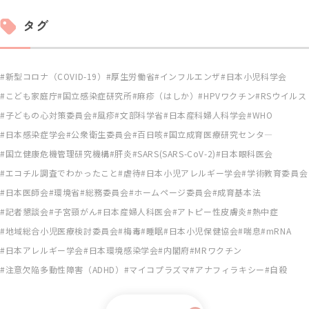
タグ
新型コロナ（COVID-19）
厚生労働省
インフルエンザ
日本小児科学会
こども家庭庁
国立感染症研究所
麻疹（はしか）
HPVワクチン
RSウイルス
子どもの心対策委員会
風疹
文部科学省
日本産科婦人科学会
WHO
日本感染症学会
公衆衛生委員会
百日咳
国立成育医療研究センタ―
国立健康危機管理研究機構
肝炎
SARS(SARS-CoV-2)
日本眼科医会
エコチル調査でわかったこと
虐待
日本小児アレルギー学会
学術教育委員会
日本医師会
環境省
総務委員会
ホームページ委員会
成育基本法
記者懇談会
子宮頸がん
日本産婦人科医会
アトピー性皮膚炎
熱中症
地域総合小児医療検討委員会
梅毒
睡眠
日本小児保健協会
喘息
mRNA
日本アレルギー学会
日本環境感染学会
内閣府
MRワクチン
注意欠陥多動性障害（ADHD）
マイコプラズマ
アナフィラキシー
自殺