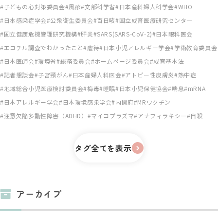
子どもの心対策委員会
風疹
文部科学省
日本産科婦人科学会
WHO
日本感染症学会
公衆衛生委員会
百日咳
国立成育医療研究センタ―
国立健康危機管理研究機構
肝炎
SARS(SARS-CoV-2)
日本眼科医会
エコチル調査でわかったこと
虐待
日本小児アレルギー学会
学術教育委員会
日本医師会
環境省
総務委員会
ホームページ委員会
成育基本法
記者懇談会
子宮頸がん
日本産婦人科医会
アトピー性皮膚炎
熱中症
地域総合小児医療検討委員会
梅毒
睡眠
日本小児保健協会
喘息
mRNA
日本アレルギー学会
日本環境感染学会
内閣府
MRワクチン
注意欠陥多動性障害（ADHD）
マイコプラズマ
アナフィラキシー
自殺
タグ全てを表示
アーカイブ