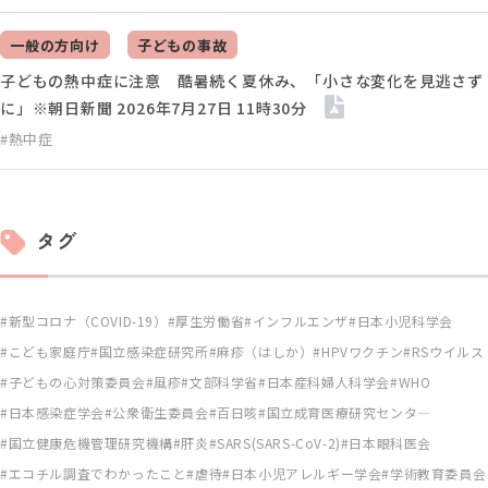
一般の方向け
子どもの事故
子どもの熱中症に注意 酷暑続く夏休み、「小さな変化を見逃さず
に」※朝日新聞 2026年7月27日 11時30分
#熱中症
タグ
新型コロナ（COVID-19）
厚生労働省
インフルエンザ
日本小児科学会
こども家庭庁
国立感染症研究所
麻疹（はしか）
HPVワクチン
RSウイルス
子どもの心対策委員会
風疹
文部科学省
日本産科婦人科学会
WHO
日本感染症学会
公衆衛生委員会
百日咳
国立成育医療研究センタ―
国立健康危機管理研究機構
肝炎
SARS(SARS-CoV-2)
日本眼科医会
エコチル調査でわかったこと
虐待
日本小児アレルギー学会
学術教育委員会