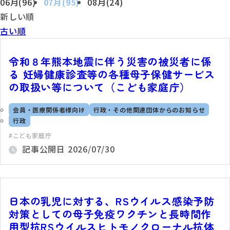
06月(96)
07月(95)
08月(24)
新しい順
古い順
令和８年熊本地震に伴う災害の被災者に係
る 妊婦健康診査等の各種母子保健サービス
の取扱い等について（こども家庭庁）
会員・医療関係者様向け
行政・その他関連団体からのお知らせ
行政
こども家庭庁
記事公開日
2026/07/30
日本の乳児に対する、RSウイルス感染予防
対策としての母子免疫ワクチンと長時間作
用型抗RSウイルスヒトモノクローナル抗体