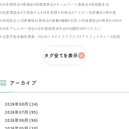
日本医師会
環境省
総務委員会
ホームページ委員会
成育基本法
記者懇談会
子宮頸がん
日本産婦人科医会
アトピー性皮膚炎
熱中症
地域総合小児医療検討委員会
梅毒
睡眠
日本小児保健協会
喘息
mRNA
日本アレルギー学会
日本環境感染学会
内閣府
MRワクチン
注意欠陥多動性障害（ADHD）
マイコプラズマ
アナフィラキシー
自殺
タグ全てを表示
アーカイブ
2026年08月 (24)
2026年07月 (95)
2026年06月 (96)
2026年05月 (38)