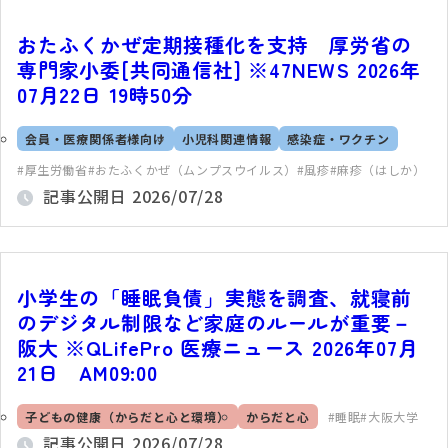
おたふくかぜ定期接種化を支持 厚労省の
専門家小委[共同通信社] ※47NEWS 2026年
07月22日 19時50分
会員・医療関係者様向け
小児科関連情報
感染症・ワクチン
厚生労働省
おたふくかぜ（ムンプスウイルス）
風疹
麻疹（はしか）
記事公開日
2026/07/28
小学生の「睡眠負債」実態を調査、就寝前
のデジタル制限など家庭のルールが重要－
阪大 ※QLifePro 医療ニュース 2026年07月
21日 AM09:00
子どもの健康（からだと心と環境）
からだと心
睡眠
大阪大学
記事公開日
2026/07/28