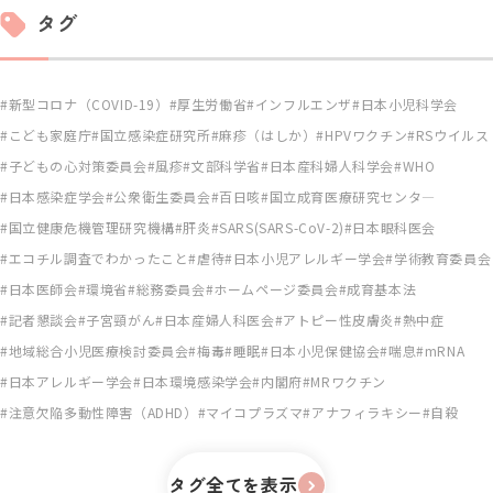
タグ
新型コロナ（COVID-19）
厚生労働省
インフルエンザ
日本小児科学会
こども家庭庁
国立感染症研究所
麻疹（はしか）
HPVワクチン
RSウイルス
子どもの心対策委員会
風疹
文部科学省
日本産科婦人科学会
WHO
日本感染症学会
公衆衛生委員会
百日咳
国立成育医療研究センタ―
国立健康危機管理研究機構
肝炎
SARS(SARS-CoV-2)
日本眼科医会
エコチル調査でわかったこと
虐待
日本小児アレルギー学会
学術教育委員会
日本医師会
環境省
総務委員会
ホームページ委員会
成育基本法
記者懇談会
子宮頸がん
日本産婦人科医会
アトピー性皮膚炎
熱中症
地域総合小児医療検討委員会
梅毒
睡眠
日本小児保健協会
喘息
mRNA
日本アレルギー学会
日本環境感染学会
内閣府
MRワクチン
注意欠陥多動性障害（ADHD）
マイコプラズマ
アナフィラキシー
自殺
タグ全てを表示