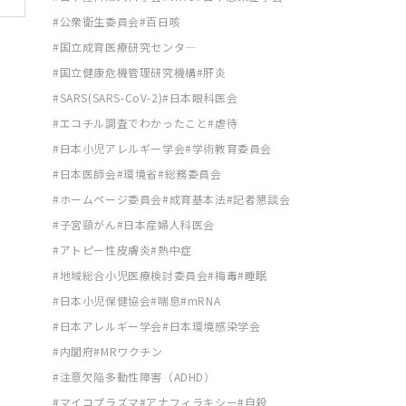
公衆衛生委員会
百日咳
国立成育医療研究センタ―
国立健康危機管理研究機構
肝炎
SARS(SARS-CoV-2)
日本眼科医会
エコチル調査でわかったこと
虐待
日本小児アレルギー学会
学術教育委員会
日本医師会
環境省
総務委員会
ホームページ委員会
成育基本法
記者懇談会
子宮頸がん
日本産婦人科医会
アトピー性皮膚炎
熱中症
地域総合小児医療検討委員会
梅毒
睡眠
日本小児保健協会
喘息
mRNA
日本アレルギー学会
日本環境感染学会
内閣府
MRワクチン
注意欠陥多動性障害（ADHD）
マイコプラズマ
アナフィラキシー
自殺