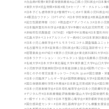
白血病
喫煙
東京都保健医療局
山口県小児科医会
日本集
東京大学
抗生物質
斜視
視力
セーブ・ザ・チルドレン
農
日本子ども虐待医学会
警察庁
いじめ
千葉県小児科医会
4種混合ワクチン（DPT-IPV）
日本学校保健会
医薬品医療
起立性調節障害（OD）
敗血症
アデノウイルス
日本小児
日本臨床整形外科学会
徳島大学
予期せぬ乳幼児突然死（SU
非結核性抗酸菌症（NTM症）
脳卒中
法務省
日本整形外科
広島大学
ペスト
アルツハイマー病
BCG
日本家族計画協
日本小児心身医学会
サルモネラ
エコチル調査福島ユニッ
名古屋市立大学
滋賀県小児科医会
第22回生涯研修セミナ
経理委員会
HP紹介
東京小児科医会
東北医科薬科大学
日
日本ラクテーション・コンサルタント協会
兵庫県小児科医
名城大学
日本大学
東北福祉大学
東京農工大学
山口大学
小児医学研究振興財団
日本視能訓練士協会
国際パピロー
母との子の育児支援ネットワーク
LFA Jpan
国立健康・栄
日本小児臨床アレルギー学会
国際医療福祉大学
全国病児
国立保健医療科学院
外務省
日本新生児育成医学会
国立障
日本小児放射線学会
日本母乳哺育学会
日本小児皮膚科学
デジタル庁
日本医療機能評価機構
富山大学
全国保健所長
一般サイトのご紹介
日本不整脈心電学会
東京都医学総合
国立感染症センター
日本消化器病学会
子ども療養支援協
日本看護協会
日本ユニセフ協会
日本感染症予報協会