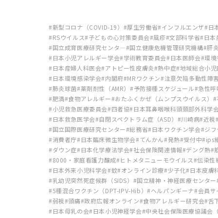
新型コロナ（COVID-19）
厚生労働省
インフルエンザ
日
RSウイルス
子どもの心対策委員会
風疹
文部科学省
日本
国立成育医療研究センタ―
国立健康危機管理研究機構
肝
日本小児アレルギー学会
学術教育委員会
日本医師会
環境
日本産婦人科医会
アトピー性皮膚炎
熱中症
地域総合小児
日本環境感染学会
内閣府
MRワクチン
注意欠陥多動性障害
肺炎球菌
薬剤耐性（AMR）
予防接種スケジュール
急性呼吸
肥満
食物アレルギー
おたふくかぜ（ムンプスウイルス）
小児救急医療委員会
四者協
日本耳鼻咽喉科頭頚部外科学
日本救急医学会
自閉スペクトラム症（ASD）
川崎病
近視
国立国際医療研究センター
総務省
日本ワクチン学会
ジフ
消費者庁
日本臨床微生物学会
てんかん
発熱
受付中
ip
ダウン症
日本化学療法学会
社会保険関連情報
デング熱
8000・家庭看護力醸成
ヒトメタニューモウイルス
伝染性
日本外来小児科学会
蚊
オンライン診療
少子化
日本皮膚
乳幼児突然死症候群（SIDS）
国立精神・神経医療センター
5種混合ワクチン（DPT-IPV-Hib）
ヘルパンギーナ
会員サ
弱視
頭痛
政府広報オンライン
食物アレルギー研究会
舌
日本母乳の会
日本小児神経学会
中央社会保険医療協議会