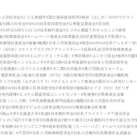
本小児科学会
こども家庭庁
国立感染症研究所
麻疹（はしか）
HPVワクチン
産科婦人科学会
WHO
日本感染症学会
公衆衛生委員会
百日咳
炎
SARS(SARS-CoV-2)
日本眼科医会
エコチル調査でわかったこと
虐待
省
総務委員会
ホームページ委員会
成育基本法
記者懇談会
子宮頸がん
医療検討委員会
梅毒
睡眠
日本小児保健協会
喘息
mRNA
日本アレルギー学
（ADHD）
マイコプラズマ
アナフィラキシー
自殺
乳幼児学校保健委員会
器感染症(ARI)
エムポックス（サル痘）
帯状疱疹
ユニセフ協会
結核
内閣
花粉症
鳥インフルエンザ
手足口病
日本呼吸器学会
日本小児感染症学会
会
溶連菌
ノロウイルス
食育
ダニ類
日本脳炎
第37回総会フォーラム
重症熱性血小板減少症候群（SFTS）
国立環境研究所
国際委員会
糖尿病
テリア
水痘（みずぼうそう）
子どもとメディア委員会
国立がん研究センター
s細胞
AI
日本産婦人科感染症学会
首相官邸
破傷風
エイズ（HIV）
ポリオ
筋肉内接種
エコチル調査宮城ユニットセンター
性被害
対策委員会主催
紅斑（リンゴ病）
予防接種推進専門協議会
難聴
日本小児整形外科学会
科学会
側弯症
子どもの心研修会案内
8000情報収集分析事業
岡山大学
北海道大学
虫歯
日本眼科学会
日本プライマリ・ケア連合学会
イトのご紹介
千葉大学
広報委員会
健やか親子21
兵庫医科大学
大阪公立大
下免疫療法
チクングニア熱
超多剤耐性菌（スーパーバグ）
ヘルペス
大阪大
（中医協）
不登校
日本小児精神神経学会
日本小児期外科系関連学会協議会