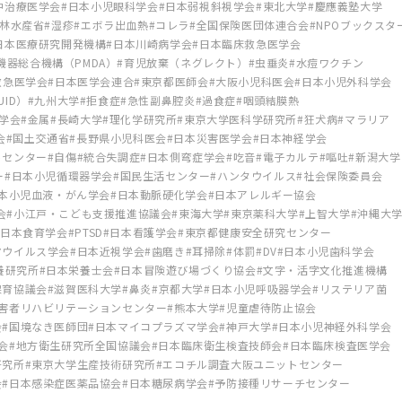
中治療医学会
日本小児眼科学会
日本弱視斜視学会
東北大学
慶應義塾大学
林水産省
湿疹
エボラ出血熱
コレラ
全国保険医団体連合会
NPOブックスタ
日本医療研究開発機構
日本川崎病学会
日本臨床救急医学会
機器総合機構（PMDA）
育児放棄（ネグレクト）
虫垂炎
水痘ワクチン
救急医学会
日本医学会連合
東京都医師会
大阪小児科医会
日本小児外科学会
ID）
九州大学
拒食症
急性副鼻腔炎
過食症
咽頭結膜熱
学会
金属
長崎大学
理化学研究所
東京大学医科学研究所
狂犬病
マラリア
会
国土交通省
長野県小児科医会
日本災害医学会
日本神経学会
トセンター
自傷
統合失調症
日本側弯症学会
吃音
電子カルテ
嘔吐
新潟大学
ー
日本小児循環器学会
国民生活センター
ハンタウイルス
社会保険委員会
本小児血液・がん学会
日本動脈硬化学会
日本アレルギー協会
会
小江戸・こども支援推進協議会
東海大学
東京薬科大学
上智大学
沖縄大
日本食育学会
PTSD
日本看護学会
東京都健康安全研究センター
マウイルス学会
日本近視学会
歯磨き
耳掃除
体罰
DV
日本小児歯科学会
養研究所
日本栄養士会
日本冒険遊び場づくり協会
文字・活字文化推進機構
保育協議会
滋賀医科大学
鼻炎
京都大学
日本小児呼吸器学会
リステリア菌
害者リハビリテーションセンター
熊本大学
児童虐待防止協会
会
国境なき医師団
日本マイコプラズマ学会
神戸大学
日本小児神経外科学会
会
地方衛生研究所全国協議会
日本臨床衛生検査技師会
日本臨床検査医学会
研究所
東京大学生産技術研究所
エコチル調査大阪ユニットセンター
会
日本感染症医薬品協会
日本糖尿病学会
予防接種リサーチセンター