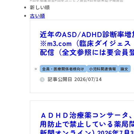
新しい順
古い順
近年のASD/ADHD診断率
※m3.com（臨床ダイジェスト）J
配信（全文参照には要会員
会員・医療関係者様向け
小児科関連情報
論文
記事公開日
2026/07/14
ＡＤＨＤ治療薬コンサータ
用防止で禁止している薬局間
新聞オンライン) 2026年7月