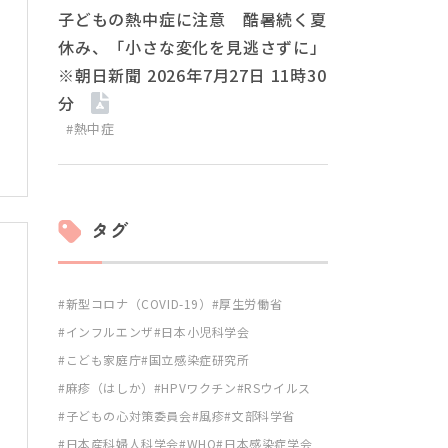
子どもの熱中症に注意 酷暑続く夏
休み、「小さな変化を見逃さずに」
※朝日新聞 2026年7月27日 11時30
分
#熱中症
タグ
新型コロナ（COVID-19）
厚生労働省
インフルエンザ
日本小児科学会
こども家庭庁
国立感染症研究所
麻疹（はしか）
HPVワクチン
RSウイルス
子どもの心対策委員会
風疹
文部科学省
日本産科婦人科学会
WHO
日本感染症学会