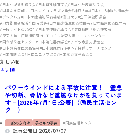
日本小児放射線学会
日本母乳哺育学会
日本小児皮膚科学会
国境なき医師団
日本マイコプラズマ学会
神戸大学
日本小児神経外科学会
デジタル庁
日本医療機能評価機構
富山大学
全国保健所長会
地方衛生研究所全国協議会
日本臨床衛生検査技師会
日本臨床検査医学会
一般サイトのご紹介
日本不整脈心電学会
東京都医学総合研究所
東京大学生産技術研究所
エコチル調査大阪ユニットセンター
国立感染症センター
日本消化器病学会
子ども療養支援協会
日本感染症医薬品協会
日本糖尿病学会
予防接種リサーチセンター
日本看護協会
日本ユニセフ協会
日本感染症予報協会
新しい順
古い順
パワーウインドによる事故に注意！－窒息
や切断、骨折など重篤なけがを負っていま
す－[2026年7月1日:公表]（国民生活セン
ター）
一般の方向け
子どもの事故
国民生活センター
記事公開日
2026/07/07