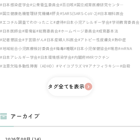
日本感染症学会
公衆衛生委員会
百日咳
国立成育医療研究センタ―
国立健康危機管理研究機構
肝炎
SARS(SARS-CoV-2)
日本眼科医会
エコチル調査でわかったこと
虐待
日本小児アレルギー学会
学術教育委員会
日本医師会
環境省
総務委員会
ホームページ委員会
成育基本法
記者懇談会
子宮頸がん
日本産婦人科医会
アトピー性皮膚炎
熱中症
地域総合小児医療検討委員会
梅毒
睡眠
日本小児保健協会
喘息
mRNA
日本アレルギー学会
日本環境感染学会
内閣府
MRワクチン
注意欠陥多動性障害（ADHD）
マイコプラズマ
アナフィラキシー
自殺
タグ全てを表示
アーカイブ
2026年08月 (24)