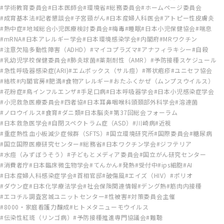
学術教育委員会
日本医師会
環境省
総務委員会
ホームページ委員会
成育基本法
記者懇談会
子宮頸がん
日本産婦人科医会
アトピー性皮膚炎
熱中症
地域総合小児医療検討委員会
梅毒
睡眠
日本小児保健協会
喘息
mRNA
日本アレルギー学会
日本環境感染学会
内閣府
MRワクチン
注意欠陥多動性障害（ADHD）
マイコプラズマ
アナフィラキシー
自殺
乳幼児学校保健委員会
肺炎球菌
薬剤耐性（AMR）
予防接種スケジュール
急性呼吸器感染症(ARI)
エムポックス（サル痘）
帯状疱疹
ユニセフ協会
結核
内閣官房
肥満
食物アレルギー
おたふくかぜ（ムンプスウイルス）
花粉症
鳥インフルエンザ
手足口病
日本呼吸器学会
日本小児感染症学会
小児救急医療委員会
四者協
日本耳鼻咽喉科頭頚部外科学会
溶連菌
ノロウイルス
食育
ダニ類
日本脳炎
第37回総会フォーラム
日本救急医学会
自閉スペクトラム症（ASD）
川崎病
近視
重症熱性血小板減少症候群（SFTS）
国立環境研究所
国際委員会
糖尿病
国立国際医療研究センター
総務省
日本ワクチン学会
ジフテリア
水痘（みずぼうそう）
子どもとメディア委員会
国立がん研究センター
消費者庁
日本臨床微生物学会
てんかん
発熱
受付中
ips細胞
AI
日本産婦人科感染症学会
首相官邸
破傷風
エイズ（HIV）
ポリオ
ダウン症
日本化学療法学会
社会保険関連情報
デング熱
筋肉内接種
エコチル調査宮城ユニットセンター
性被害
対策委員会主催
8000・家庭看護力醸成
ヒトメタニューモウイルス
伝染性紅斑（リンゴ病）
予防接種推進専門協議会
難聴