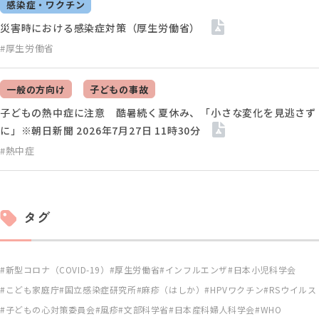
感染症・ワクチン
災害時における感染症対策（厚生労働省）
#厚生労働省
一般の方向け
子どもの事故
子どもの熱中症に注意 酷暑続く夏休み、「小さな変化を見逃さず
に」※朝日新聞 2026年7月27日 11時30分
#熱中症
タグ
新型コロナ（COVID-19）
厚生労働省
インフルエンザ
日本小児科学会
こども家庭庁
国立感染症研究所
麻疹（はしか）
HPVワクチン
RSウイルス
子どもの心対策委員会
風疹
文部科学省
日本産科婦人科学会
WHO