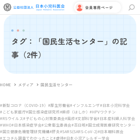
会員専用ページ
サイト内検索
タグ：「国民生活センター」の記
事
（2件）
HOME
メディア
国民生活センター
新型コロナ（COVID-19）
厚生労働省
インフルエンザ
日本小児科学会
こども家庭庁
国立感染症研究所
麻疹（はしか）
HPVワクチン
RSウイルス
子どもの心対策委員会
風疹
文部科学省
日本産科婦人科学会
WHO
日本感染症学会
公衆衛生委員会
百日咳
国立成育医療研究センタ―
国立健康危機管理研究機構
肝炎
SARS(SARS-CoV-2)
日本眼科医会
エコチル調査でわかったこと
虐待
日本小児アレルギー学会