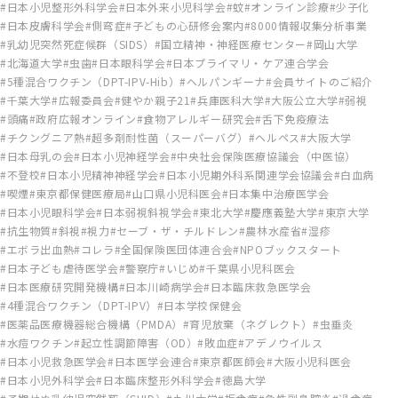
日本小児整形外科学会
日本外来小児科学会
蚊
オンライン診療
少子化
日本皮膚科学会
側弯症
子どもの心研修会案内
8000情報収集分析事業
乳幼児突然死症候群（SIDS）
国立精神・神経医療センター
岡山大学
北海道大学
虫歯
日本眼科学会
日本プライマリ・ケア連合学会
5種混合ワクチン（DPT-IPV-Hib）
ヘルパンギーナ
会員サイトのご紹介
千葉大学
広報委員会
健やか親子21
兵庫医科大学
大阪公立大学
弱視
頭痛
政府広報オンライン
食物アレルギー研究会
舌下免疫療法
チクングニア熱
超多剤耐性菌（スーパーバグ）
ヘルペス
大阪大学
日本母乳の会
日本小児神経学会
中央社会保険医療協議会（中医協）
不登校
日本小児精神神経学会
日本小児期外科系関連学会協議会
白血病
喫煙
東京都保健医療局
山口県小児科医会
日本集中治療医学会
日本小児眼科学会
日本弱視斜視学会
東北大学
慶應義塾大学
東京大学
抗生物質
斜視
視力
セーブ・ザ・チルドレン
農林水産省
湿疹
エボラ出血熱
コレラ
全国保険医団体連合会
NPOブックスタート
日本子ども虐待医学会
警察庁
いじめ
千葉県小児科医会
日本医療研究開発機構
日本川崎病学会
日本臨床救急医学会
4種混合ワクチン（DPT-IPV）
日本学校保健会
医薬品医療機器総合機構（PMDA）
育児放棄（ネグレクト）
虫垂炎
水痘ワクチン
起立性調節障害（OD）
敗血症
アデノウイルス
日本小児救急医学会
日本医学会連合
東京都医師会
大阪小児科医会
日本小児外科学会
日本臨床整形外科学会
徳島大学