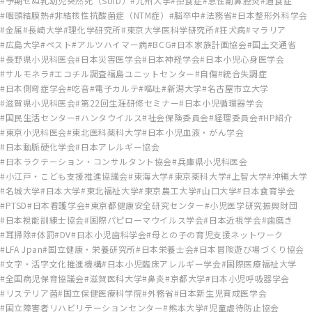
予期せぬ乳幼児突然死（SUID）
九州大学
拒食症
急性副鼻腔炎
過食症
咽頭結膜熱
非結核性抗酸菌症（NTM症）
脳卒中
法務省
日本整形外科学会
金属
長崎大学
理化学研究所
東京大学医科学研究所
狂犬病
マラリア
広島大学
ペスト
アルツハイマー病
BCG
日本家族計画協会
国土交通省
長野県小児科医会
日本災害医学会
日本神経学会
日本小児心身医学会
サルモネラ
エコチル調査福島ユニットセンター
自傷
統合失調症
日本側弯症学会
吃音
電子カルテ
嘔吐
新潟大学
名古屋市立大学
滋賀県小児科医会
第22回生涯研修セミナー
日本小児循環器学会
国民生活センター
ハンタウイルス
社会保険委員会
経理委員会
HP紹介
東京小児科医会
東北医科薬科大学
日本小児血液・がん学会
日本動脈硬化学会
日本アレルギー協会
日本ラクテーション・コンサルタント協会
兵庫県小児科医会
小江戸・こども支援推進協議会
東海大学
東京薬科大学
上智大学
沖縄大学
名城大学
日本大学
東北福祉大学
東京農工大学
山口大学
日本食育学会
PTSD
日本看護学会
東京都健康安全研究センター
小児医学研究振興財団
日本視能訓練士協会
国際パピローマウイルス学会
日本近視学会
歯磨き
耳掃除
体罰
DV
日本小児歯科学会
母との子の育児支援ネットワーク
LFA Jpan
国立健康・栄養研究所
日本栄養士会
日本冒険遊び場づくり協会
文字・活字文化推進機構
日本小児臨床アレルギー学会
国際医療福祉大学
全国病児保育協議会
滋賀医科大学
鼻炎
京都大学
日本小児呼吸器学会
リステリア菌
国立保健医療科学院
外務省
日本新生児育成医学会
国立障害者リハビリテーションセンター
熊本大学
児童虐待防止協会