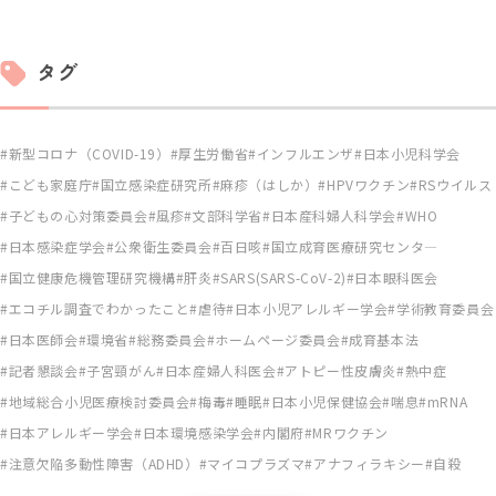
タグ
新型コロナ（COVID-19）
厚生労働省
インフルエンザ
日本小児科学会
こども家庭庁
国立感染症研究所
麻疹（はしか）
HPVワクチン
RSウイルス
子どもの心対策委員会
風疹
文部科学省
日本産科婦人科学会
WHO
日本感染症学会
公衆衛生委員会
百日咳
国立成育医療研究センタ―
国立健康危機管理研究機構
肝炎
SARS(SARS-CoV-2)
日本眼科医会
エコチル調査でわかったこと
虐待
日本小児アレルギー学会
学術教育委員会
日本医師会
環境省
総務委員会
ホームページ委員会
成育基本法
記者懇談会
子宮頸がん
日本産婦人科医会
アトピー性皮膚炎
熱中症
地域総合小児医療検討委員会
梅毒
睡眠
日本小児保健協会
喘息
mRNA
日本アレルギー学会
日本環境感染学会
内閣府
MRワクチン
注意欠陥多動性障害（ADHD）
マイコプラズマ
アナフィラキシー
自殺