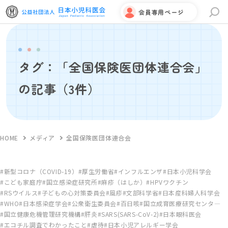
会員専用ページ
サイト内検索
タグ：「全国保険医団体連合会」
の記事
（3件）
HOME
メディア
全国保険医団体連合会
新型コロナ（COVID-19）
厚生労働省
インフルエンザ
日本小児科学会
こども家庭庁
国立感染症研究所
麻疹（はしか）
HPVワクチン
RSウイルス
子どもの心対策委員会
風疹
文部科学省
日本産科婦人科学会
WHO
日本感染症学会
公衆衛生委員会
百日咳
国立成育医療研究センタ―
国立健康危機管理研究機構
肝炎
SARS(SARS-CoV-2)
日本眼科医会
エコチル調査でわかったこと
虐待
日本小児アレルギー学会