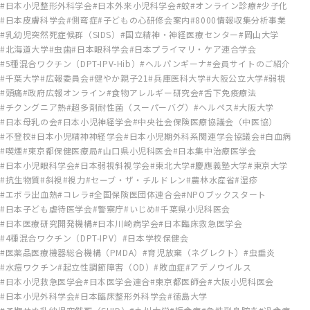
日本小児整形外科学会
日本外来小児科学会
蚊
オンライン診療
少子化
日本皮膚科学会
側弯症
子どもの心研修会案内
8000情報収集分析事業
乳幼児突然死症候群（SIDS）
国立精神・神経医療センター
岡山大学
北海道大学
虫歯
日本眼科学会
日本プライマリ・ケア連合学会
5種混合ワクチン（DPT-IPV-Hib）
ヘルパンギーナ
会員サイトのご紹介
千葉大学
広報委員会
健やか親子21
兵庫医科大学
大阪公立大学
弱視
頭痛
政府広報オンライン
食物アレルギー研究会
舌下免疫療法
チクングニア熱
超多剤耐性菌（スーパーバグ）
ヘルペス
大阪大学
日本母乳の会
日本小児神経学会
中央社会保険医療協議会（中医協）
不登校
日本小児精神神経学会
日本小児期外科系関連学会協議会
白血病
喫煙
東京都保健医療局
山口県小児科医会
日本集中治療医学会
日本小児眼科学会
日本弱視斜視学会
東北大学
慶應義塾大学
東京大学
抗生物質
斜視
視力
セーブ・ザ・チルドレン
農林水産省
湿疹
エボラ出血熱
コレラ
全国保険医団体連合会
NPOブックスタート
日本子ども虐待医学会
警察庁
いじめ
千葉県小児科医会
日本医療研究開発機構
日本川崎病学会
日本臨床救急医学会
4種混合ワクチン（DPT-IPV）
日本学校保健会
医薬品医療機器総合機構（PMDA）
育児放棄（ネグレクト）
虫垂炎
水痘ワクチン
起立性調節障害（OD）
敗血症
アデノウイルス
日本小児救急医学会
日本医学会連合
東京都医師会
大阪小児科医会
日本小児外科学会
日本臨床整形外科学会
徳島大学