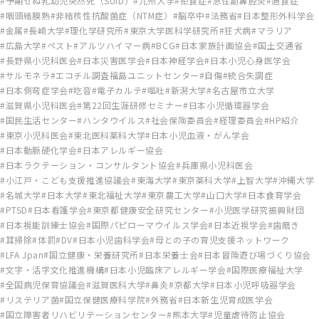
予期せぬ乳幼児突然死（SUID）
九州大学
拒食症
急性副鼻腔炎
過食症
咽頭結膜熱
非結核性抗酸菌症（NTM症）
脳卒中
法務省
日本整形外科学会
金属
長崎大学
理化学研究所
東京大学医科学研究所
狂犬病
マラリア
広島大学
ペスト
アルツハイマー病
BCG
日本家族計画協会
国土交通省
長野県小児科医会
日本災害医学会
日本神経学会
日本小児心身医学会
サルモネラ
エコチル調査福島ユニットセンター
自傷
統合失調症
日本側弯症学会
吃音
電子カルテ
嘔吐
新潟大学
名古屋市立大学
滋賀県小児科医会
第22回生涯研修セミナー
日本小児循環器学会
国民生活センター
ハンタウイルス
社会保険委員会
経理委員会
HP紹介
東京小児科医会
東北医科薬科大学
日本小児血液・がん学会
日本動脈硬化学会
日本アレルギー協会
日本ラクテーション・コンサルタント協会
兵庫県小児科医会
小江戸・こども支援推進協議会
東海大学
東京薬科大学
上智大学
沖縄大学
名城大学
日本大学
東北福祉大学
東京農工大学
山口大学
日本食育学会
PTSD
日本看護学会
東京都健康安全研究センター
小児医学研究振興財団
日本視能訓練士協会
国際パピローマウイルス学会
日本近視学会
歯磨き
耳掃除
体罰
DV
日本小児歯科学会
母との子の育児支援ネットワーク
LFA Jpan
国立健康・栄養研究所
日本栄養士会
日本冒険遊び場づくり協会
文字・活字文化推進機構
日本小児臨床アレルギー学会
国際医療福祉大学
全国病児保育協議会
滋賀医科大学
鼻炎
京都大学
日本小児呼吸器学会
リステリア菌
国立保健医療科学院
外務省
日本新生児育成医学会
国立障害者リハビリテーションセンター
熊本大学
児童虐待防止協会