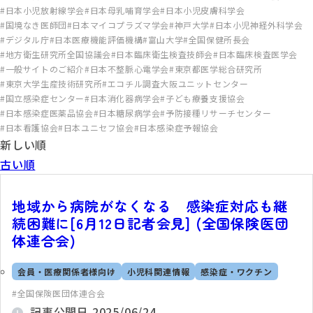
日本小児放射線学会
日本母乳哺育学会
日本小児皮膚科学会
国境なき医師団
日本マイコプラズマ学会
神戸大学
日本小児神経外科学会
デジタル庁
日本医療機能評価機構
富山大学
全国保健所長会
地方衛生研究所全国協議会
日本臨床衛生検査技師会
日本臨床検査医学会
一般サイトのご紹介
日本不整脈心電学会
東京都医学総合研究所
東京大学生産技術研究所
エコチル調査大阪ユニットセンター
国立感染症センター
日本消化器病学会
子ども療養支援協会
日本感染症医薬品協会
日本糖尿病学会
予防接種リサーチセンター
日本看護協会
日本ユニセフ協会
日本感染症予報協会
新しい順
古い順
地域から病院がなくなる 感染症対応も継
続困難に[6月12日記者会見] (全国保険医団
体連合会)
会員・医療関係者様向け
小児科関連情報
感染症・ワクチン
全国保険医団体連合会
記事公開日
2025/06/24