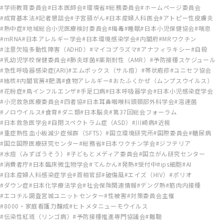
学術教育委員会
日本医師会
環境省
総務委員会
ホームページ委員会
成育基本法
記者懇談会
子宮頸がん
日本産婦人科医会
アトピー性皮膚炎
熱中症
地域総合小児医療検討委員会
梅毒
睡眠
日本小児保健協会
喘息
mRNA
日本アレルギー学会
日本環境感染学会
内閣府
MRワクチン
注意欠陥多動性障害（ADHD）
マイコプラズマ
アナフィラキシー
自殺
乳幼児学校保健委員会
肺炎球菌
薬剤耐性（AMR）
予防接種スケジュール
急性呼吸器感染症(ARI)
エムポックス（サル痘）
帯状疱疹
ユニセフ協会
結核
内閣官房
肥満
食物アレルギー
おたふくかぜ（ムンプスウイルス）
花粉症
鳥インフルエンザ
手足口病
日本呼吸器学会
日本小児感染症学会
小児救急医療委員会
四者協
日本耳鼻咽喉科頭頚部外科学会
溶連菌
ノロウイルス
食育
ダニ類
日本脳炎
第37回総会フォーラム
日本救急医学会
自閉スペクトラム症（ASD）
川崎病
近視
重症熱性血小板減少症候群（SFTS）
国立環境研究所
国際委員会
糖尿病
国立国際医療研究センター
総務省
日本ワクチン学会
ジフテリア
水痘（みずぼうそう）
子どもとメディア委員会
国立がん研究センター
消費者庁
日本臨床微生物学会
てんかん
発熱
受付中
ips細胞
AI
日本産婦人科感染症学会
首相官邸
破傷風
エイズ（HIV）
ポリオ
ダウン症
日本化学療法学会
社会保険関連情報
デング熱
筋肉内接種
エコチル調査宮城ユニットセンター
性被害
対策委員会主催
8000・家庭看護力醸成
ヒトメタニューモウイルス
伝染性紅斑（リンゴ病）
予防接種推進専門協議会
難聴