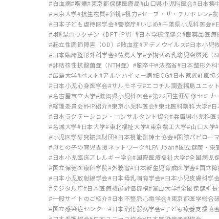
白血病
喫煙
東京都保健医療局
山口県小児科医会
日本集
東京大学
抗生物質
斜視
視力
セーブ・ザ・チルドレン
農
日本子ども虐待医学会
警察庁
いじめ
千葉県小児科医会
4種混合ワクチン（DPT-IPV）
日本学校保健会
医薬品医療
起立性調節障害（OD）
敗血症
アデノウイルス
日本小児
日本臨床整形外科学会
徳島大学
予期せぬ乳幼児突然死（SU
非結核性抗酸菌症（NTM症）
脳卒中
法務省
日本整形外科
広島大学
ペスト
アルツハイマー病
BCG
日本家族計画協
日本小児心身医学会
サルモネラ
エコチル調査福島ユニッ
名古屋市立大学
滋賀県小児科医会
第22回生涯研修セミナ
経理委員会
HP紹介
東京小児科医会
東北医科薬科大学
日
日本ラクテーション・コンサルタント協会
兵庫県小児科医
名城大学
日本大学
東北福祉大学
東京農工大学
山口大学
小児医学研究振興財団
日本視能訓練士協会
国際パピロー
母との子の育児支援ネットワーク
LFA Jpan
国立健康・栄
日本小児臨床アレルギー学会
国際医療福祉大学
全国病児
国立保健医療科学院
外務省
日本新生児育成医学会
国立障
日本小児放射線学会
日本母乳哺育学会
日本小児皮膚科学
デジタル庁
日本医療機能評価機構
富山大学
全国保健所長
一般サイトのご紹介
日本不整脈心電学会
東京都医学総合
国立感染症センター
日本消化器病学会
子ども療養支援協
日本看護協会
日本ユニセフ協会
日本感染症予報協会