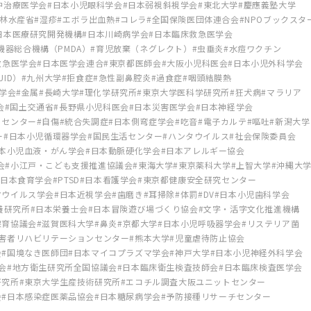
中治療医学会
日本小児眼科学会
日本弱視斜視学会
東北大学
慶應義塾大学
林水産省
湿疹
エボラ出血熱
コレラ
全国保険医団体連合会
NPOブックスタ
日本医療研究開発機構
日本川崎病学会
日本臨床救急医学会
機器総合機構（PMDA）
育児放棄（ネグレクト）
虫垂炎
水痘ワクチン
救急医学会
日本医学会連合
東京都医師会
大阪小児科医会
日本小児外科学会
ID）
九州大学
拒食症
急性副鼻腔炎
過食症
咽頭結膜熱
学会
金属
長崎大学
理化学研究所
東京大学医科学研究所
狂犬病
マラリア
会
国土交通省
長野県小児科医会
日本災害医学会
日本神経学会
トセンター
自傷
統合失調症
日本側弯症学会
吃音
電子カルテ
嘔吐
新潟大学
ー
日本小児循環器学会
国民生活センター
ハンタウイルス
社会保険委員会
本小児血液・がん学会
日本動脈硬化学会
日本アレルギー協会
会
小江戸・こども支援推進協議会
東海大学
東京薬科大学
上智大学
沖縄大
日本食育学会
PTSD
日本看護学会
東京都健康安全研究センター
マウイルス学会
日本近視学会
歯磨き
耳掃除
体罰
DV
日本小児歯科学会
養研究所
日本栄養士会
日本冒険遊び場づくり協会
文字・活字文化推進機構
保育協議会
滋賀医科大学
鼻炎
京都大学
日本小児呼吸器学会
リステリア菌
害者リハビリテーションセンター
熊本大学
児童虐待防止協会
会
国境なき医師団
日本マイコプラズマ学会
神戸大学
日本小児神経外科学会
会
地方衛生研究所全国協議会
日本臨床衛生検査技師会
日本臨床検査医学会
研究所
東京大学生産技術研究所
エコチル調査大阪ユニットセンター
会
日本感染症医薬品協会
日本糖尿病学会
予防接種リサーチセンター