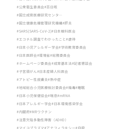
公衆衛生委員会
百日咳
国立成育医療研究センタ―
国立健康危機管理研究機構
肝炎
SARS(SARS-CoV-2)
日本眼科医会
エコチル調査でわかったこと
虐待
日本小児アレルギー学会
学術教育委員会
日本医師会
環境省
総務委員会
ホームページ委員会
成育基本法
記者懇談会
子宮頸がん
日本産婦人科医会
アトピー性皮膚炎
熱中症
地域総合小児医療検討委員会
梅毒
睡眠
日本小児保健協会
喘息
mRNA
日本アレルギー学会
日本環境感染学会
内閣府
MRワクチン
注意欠陥多動性障害（ADHD）
マイコプラズマ
アナフィラキシー
自殺