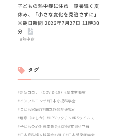
子どもの熱中症に注意 酷暑続く夏
休み、「小さな変化を見逃さずに」
※朝日新聞 2026年7月27日 11時30
分
#熱中症
タグ
新型コロナ（COVID-19）
厚生労働省
インフルエンザ
日本小児科学会
こども家庭庁
国立感染症研究所
麻疹（はしか）
HPVワクチン
RSウイルス
子どもの心対策委員会
風疹
文部科学省
日本産科婦人科学会
WHO
日本感染症学会