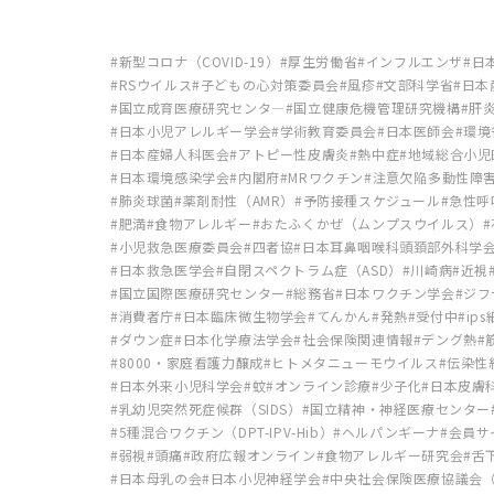
新型コロナ（COVID-19）
厚生労働省
インフルエンザ
日
RSウイルス
子どもの心対策委員会
風疹
文部科学省
日本
国立成育医療研究センタ―
国立健康危機管理研究機構
肝
日本小児アレルギー学会
学術教育委員会
日本医師会
環境
日本産婦人科医会
アトピー性皮膚炎
熱中症
地域総合小児
日本環境感染学会
内閣府
MRワクチン
注意欠陥多動性障害
肺炎球菌
薬剤耐性（AMR）
予防接種スケジュール
急性呼吸
肥満
食物アレルギー
おたふくかぜ（ムンプスウイルス）
小児救急医療委員会
四者協
日本耳鼻咽喉科頭頚部外科学
日本救急医学会
自閉スペクトラム症（ASD）
川崎病
近視
国立国際医療研究センター
総務省
日本ワクチン学会
ジフ
消費者庁
日本臨床微生物学会
てんかん
発熱
受付中
ip
ダウン症
日本化学療法学会
社会保険関連情報
デング熱
8000・家庭看護力醸成
ヒトメタニューモウイルス
伝染性
日本外来小児科学会
蚊
オンライン診療
少子化
日本皮膚
乳幼児突然死症候群（SIDS）
国立精神・神経医療センター
5種混合ワクチン（DPT-IPV-Hib）
ヘルパンギーナ
会員サ
弱視
頭痛
政府広報オンライン
食物アレルギー研究会
舌
日本母乳の会
日本小児神経学会
中央社会保険医療協議会