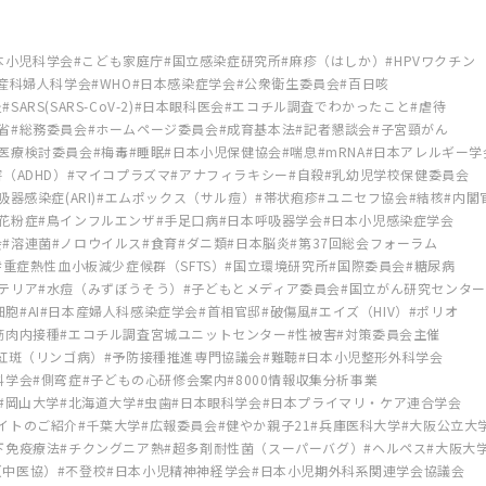
本小児科学会
こども家庭庁
国立感染症研究所
麻疹（はしか）
HPVワクチン
産科婦人科学会
WHO
日本感染症学会
公衆衛生委員会
百日咳
炎
SARS(SARS-CoV-2)
日本眼科医会
エコチル調査でわかったこと
虐待
省
総務委員会
ホームページ委員会
成育基本法
記者懇談会
子宮頸がん
医療検討委員会
梅毒
睡眠
日本小児保健協会
喘息
mRNA
日本アレルギー学
（ADHD）
マイコプラズマ
アナフィラキシー
自殺
乳幼児学校保健委員会
器感染症(ARI)
エムポックス（サル痘）
帯状疱疹
ユニセフ協会
結核
内閣
花粉症
鳥インフルエンザ
手足口病
日本呼吸器学会
日本小児感染症学会
会
溶連菌
ノロウイルス
食育
ダニ類
日本脳炎
第37回総会フォーラム
重症熱性血小板減少症候群（SFTS）
国立環境研究所
国際委員会
糖尿病
テリア
水痘（みずぼうそう）
子どもとメディア委員会
国立がん研究センター
s細胞
AI
日本産婦人科感染症学会
首相官邸
破傷風
エイズ（HIV）
ポリオ
筋肉内接種
エコチル調査宮城ユニットセンター
性被害
対策委員会主催
紅斑（リンゴ病）
予防接種推進専門協議会
難聴
日本小児整形外科学会
科学会
側弯症
子どもの心研修会案内
8000情報収集分析事業
岡山大学
北海道大学
虫歯
日本眼科学会
日本プライマリ・ケア連合学会
イトのご紹介
千葉大学
広報委員会
健やか親子21
兵庫医科大学
大阪公立大
下免疫療法
チクングニア熱
超多剤耐性菌（スーパーバグ）
ヘルペス
大阪大
（中医協）
不登校
日本小児精神神経学会
日本小児期外科系関連学会協議会