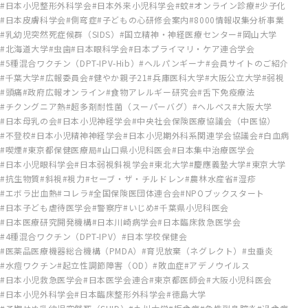
日本小児整形外科学会
日本外来小児科学会
蚊
オンライン診療
少子化
日本皮膚科学会
側弯症
子どもの心研修会案内
8000情報収集分析事業
乳幼児突然死症候群（SIDS）
国立精神・神経医療センター
岡山大学
北海道大学
虫歯
日本眼科学会
日本プライマリ・ケア連合学会
5種混合ワクチン（DPT-IPV-Hib）
ヘルパンギーナ
会員サイトのご紹介
千葉大学
広報委員会
健やか親子21
兵庫医科大学
大阪公立大学
弱視
頭痛
政府広報オンライン
食物アレルギー研究会
舌下免疫療法
チクングニア熱
超多剤耐性菌（スーパーバグ）
ヘルペス
大阪大学
日本母乳の会
日本小児神経学会
中央社会保険医療協議会（中医協）
不登校
日本小児精神神経学会
日本小児期外科系関連学会協議会
白血病
喫煙
東京都保健医療局
山口県小児科医会
日本集中治療医学会
日本小児眼科学会
日本弱視斜視学会
東北大学
慶應義塾大学
東京大学
抗生物質
斜視
視力
セーブ・ザ・チルドレン
農林水産省
湿疹
エボラ出血熱
コレラ
全国保険医団体連合会
NPOブックスタート
日本子ども虐待医学会
警察庁
いじめ
千葉県小児科医会
日本医療研究開発機構
日本川崎病学会
日本臨床救急医学会
4種混合ワクチン（DPT-IPV）
日本学校保健会
医薬品医療機器総合機構（PMDA）
育児放棄（ネグレクト）
虫垂炎
水痘ワクチン
起立性調節障害（OD）
敗血症
アデノウイルス
日本小児救急医学会
日本医学会連合
東京都医師会
大阪小児科医会
日本小児外科学会
日本臨床整形外科学会
徳島大学