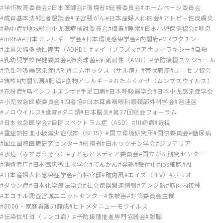
学術教育委員会
日本医師会
環境省
総務委員会
ホームページ委員会
成育基本法
記者懇談会
子宮頸がん
日本産婦人科医会
アトピー性皮膚炎
熱中症
地域総合小児医療検討委員会
梅毒
睡眠
日本小児保健協会
喘息
mRNA
日本アレルギー学会
日本環境感染学会
内閣府
MRワクチン
注意欠陥多動性障害（ADHD）
マイコプラズマ
アナフィラキシー
自殺
乳幼児学校保健委員会
肺炎球菌
薬剤耐性（AMR）
予防接種スケジュール
急性呼吸器感染症(ARI)
エムポックス（サル痘）
帯状疱疹
ユニセフ協会
結核
内閣官房
肥満
食物アレルギー
おたふくかぜ（ムンプスウイルス）
花粉症
鳥インフルエンザ
手足口病
日本呼吸器学会
日本小児感染症学会
小児救急医療委員会
四者協
日本耳鼻咽喉科頭頚部外科学会
溶連菌
ノロウイルス
食育
ダニ類
日本脳炎
第37回総会フォーラム
日本救急医学会
自閉スペクトラム症（ASD）
川崎病
近視
重症熱性血小板減少症候群（SFTS）
国立環境研究所
国際委員会
糖尿病
国立国際医療研究センター
総務省
日本ワクチン学会
ジフテリア
水痘（みずぼうそう）
子どもとメディア委員会
国立がん研究センター
消費者庁
日本臨床微生物学会
てんかん
発熱
受付中
ips細胞
AI
日本産婦人科感染症学会
首相官邸
破傷風
エイズ（HIV）
ポリオ
ダウン症
日本化学療法学会
社会保険関連情報
デング熱
筋肉内接種
エコチル調査宮城ユニットセンター
性被害
対策委員会主催
8000・家庭看護力醸成
ヒトメタニューモウイルス
伝染性紅斑（リンゴ病）
予防接種推進専門協議会
難聴