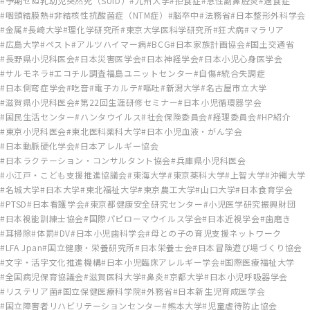
予期せぬ乳幼児突然死（SUID）
九州大学
拒食症
急性副鼻腔炎
過食症
咽頭結膜熱
非結核性抗酸菌症（NTM症）
脳卒中
法務省
日本整形外科学会
金属
長崎大学
理化学研究所
東京大学医科学研究所
狂犬病
マラリア
広島大学
ペスト
アルツハイマー病
BCG
日本家族計画協会
国土交通省
長野県小児科医会
日本災害医学会
日本神経学会
日本小児心身医学会
サルモネラ
エコチル調査福島ユニットセンター
自傷
統合失調症
日本側弯症学会
吃音
電子カルテ
嘔吐
新潟大学
名古屋市立大学
滋賀県小児科医会
第22回生涯研修セミナー
日本小児循環器学会
国民生活センター
ハンタウイルス
社会保険委員会
経理委員会
HP紹介
東京小児科医会
東北医科薬科大学
日本小児血液・がん学会
日本動脈硬化学会
日本アレルギー協会
日本ラクテーション・コンサルタント協会
兵庫県小児科医会
小江戸・こども支援推進協議会
東海大学
東京薬科大学
上智大学
沖縄大学
名城大学
日本大学
東北福祉大学
東京農工大学
山口大学
日本食育学会
PTSD
日本看護学会
東京都健康安全研究センター
小児医学研究振興財団
日本視能訓練士協会
国際パピローマウイルス学会
日本近視学会
歯磨き
耳掃除
体罰
DV
日本小児歯科学会
母との子の育児支援ネットワーク
LFA Jpan
国立健康・栄養研究所
日本栄養士会
日本冒険遊び場づくり協会
文字・活字文化推進機構
日本小児臨床アレルギー学会
国際医療福祉大学
全国病児保育協議会
滋賀医科大学
鼻炎
京都大学
日本小児呼吸器学会
リステリア菌
国立保健医療科学院
外務省
日本新生児育成医学会
国立障害者リハビリテーションセンター
熊本大学
児童虐待防止協会