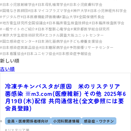
日本小児放射線学会
日本母乳哺育学会
日本小児皮膚科学会
国境なき医師団
日本マイコプラズマ学会
神戸大学
日本小児神経外科学会
デジタル庁
日本医療機能評価機構
富山大学
全国保健所長会
地方衛生研究所全国協議会
日本臨床衛生検査技師会
日本臨床検査医学会
一般サイトのご紹介
日本不整脈心電学会
東京都医学総合研究所
東京大学生産技術研究所
エコチル調査大阪ユニットセンター
国立感染症センター
日本消化器病学会
子ども療養支援協会
日本感染症医薬品協会
日本糖尿病学会
予防接種リサーチセンター
日本看護協会
日本ユニセフ協会
日本感染症予報協会
新しい順
古い順
冷凍チキンパスタが原因 米のリステリア
菌感染 ※m3.com(医療維新) その他 2025年6
月19日(木)配信 共同通信社(全文参照には要
会員登録)
会員・医療関係者様向け
小児科関連情報
感染症・ワクチン
リステリア菌