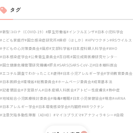
タグ
新型コロナ（COVID-19）
厚生労働省
インフルエンザ
日本小児科学会
こども家庭庁
国立感染症研究所
麻疹（はしか）
HPVワクチン
RSウイルス
子どもの心対策委員会
風疹
文部科学省
日本産科婦人科学会
WHO
日本感染症学会
公衆衛生委員会
百日咳
国立成育医療研究センタ―
国立健康危機管理研究機構
肝炎
SARS(SARS-CoV-2)
日本眼科医会
エコチル調査でわかったこと
虐待
日本小児アレルギー学会
学術教育委員会
日本医師会
環境省
総務委員会
ホームページ委員会
成育基本法
記者懇談会
子宮頸がん
日本産婦人科医会
アトピー性皮膚炎
熱中症
地域総合小児医療検討委員会
梅毒
睡眠
日本小児保健協会
喘息
mRNA
日本アレルギー学会
日本環境感染学会
内閣府
MRワクチン
注意欠陥多動性障害（ADHD）
マイコプラズマ
アナフィラキシー
自殺