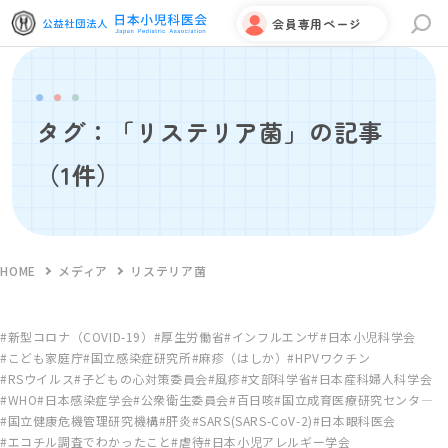
会員専用ページ
サイト内検索
タグ：「リステリア菌」の記事
（1件）
HOME
メディア
リステリア菌
新型コロナ（COVID-19）
厚生労働省
インフルエンザ
日本小児科学会
こども家庭庁
国立感染症研究所
麻疹（はしか）
HPVワクチン
RSウイルス
子どもの心対策委員会
風疹
文部科学省
日本産科婦人科学会
WHO
日本感染症学会
公衆衛生委員会
百日咳
国立成育医療研究センタ―
国立健康危機管理研究機構
肝炎
SARS(SARS-CoV-2)
日本眼科医会
エコチル調査でわかったこと
虐待
日本小児アレルギー学会