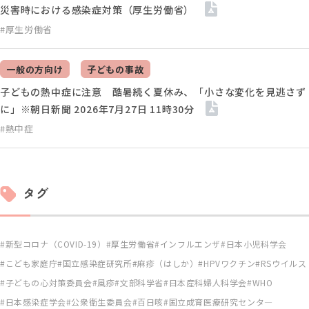
災害時における感染症対策（厚生労働省）
#厚生労働省
一般の方向け
子どもの事故
子どもの熱中症に注意 酷暑続く夏休み、「小さな変化を見逃さず
に」※朝日新聞 2026年7月27日 11時30分
#熱中症
タグ
新型コロナ（COVID-19）
厚生労働省
インフルエンザ
日本小児科学会
こども家庭庁
国立感染症研究所
麻疹（はしか）
HPVワクチン
RSウイルス
子どもの心対策委員会
風疹
文部科学省
日本産科婦人科学会
WHO
日本感染症学会
公衆衛生委員会
百日咳
国立成育医療研究センタ―