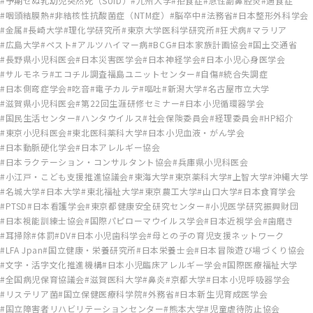
予期せぬ乳幼児突然死（SUID）
九州大学
拒食症
急性副鼻腔炎
過食症
咽頭結膜熱
非結核性抗酸菌症（NTM症）
脳卒中
法務省
日本整形外科学会
金属
長崎大学
理化学研究所
東京大学医科学研究所
狂犬病
マラリア
広島大学
ペスト
アルツハイマー病
BCG
日本家族計画協会
国土交通省
長野県小児科医会
日本災害医学会
日本神経学会
日本小児心身医学会
サルモネラ
エコチル調査福島ユニットセンター
自傷
統合失調症
日本側弯症学会
吃音
電子カルテ
嘔吐
新潟大学
名古屋市立大学
滋賀県小児科医会
第22回生涯研修セミナー
日本小児循環器学会
国民生活センター
ハンタウイルス
社会保険委員会
経理委員会
HP紹介
東京小児科医会
東北医科薬科大学
日本小児血液・がん学会
日本動脈硬化学会
日本アレルギー協会
日本ラクテーション・コンサルタント協会
兵庫県小児科医会
小江戸・こども支援推進協議会
東海大学
東京薬科大学
上智大学
沖縄大学
名城大学
日本大学
東北福祉大学
東京農工大学
山口大学
日本食育学会
PTSD
日本看護学会
東京都健康安全研究センター
小児医学研究振興財団
日本視能訓練士協会
国際パピローマウイルス学会
日本近視学会
歯磨き
耳掃除
体罰
DV
日本小児歯科学会
母との子の育児支援ネットワーク
LFA Jpan
国立健康・栄養研究所
日本栄養士会
日本冒険遊び場づくり協会
文字・活字文化推進機構
日本小児臨床アレルギー学会
国際医療福祉大学
全国病児保育協議会
滋賀医科大学
鼻炎
京都大学
日本小児呼吸器学会
リステリア菌
国立保健医療科学院
外務省
日本新生児育成医学会
国立障害者リハビリテーションセンター
熊本大学
児童虐待防止協会