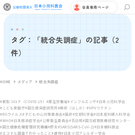
会員専用ページ
サイト内検索
タグ：「統合失調症」の記事
（2
件）
HOME
メディア
統合失調症
新型コロナ（COVID-19）
厚生労働省
インフルエンザ
日本小児科学会
こども家庭庁
国立感染症研究所
麻疹（はしか）
HPVワクチン
RSウイルス
子どもの心対策委員会
風疹
文部科学省
日本産科婦人科学会
WHO
日本感染症学会
公衆衛生委員会
百日咳
国立成育医療研究センタ―
国立健康危機管理研究機構
肝炎
SARS(SARS-CoV-2)
日本眼科医会
エコチル調査でわかったこと
虐待
日本小児アレルギー学会