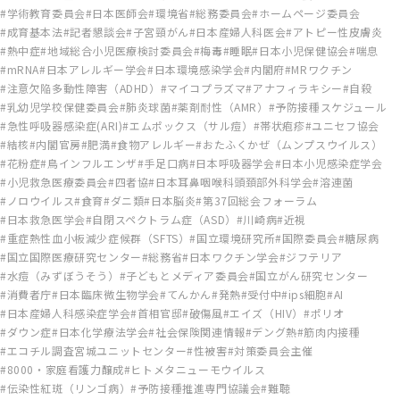
学術教育委員会
日本医師会
環境省
総務委員会
ホームページ委員会
成育基本法
記者懇談会
子宮頸がん
日本産婦人科医会
アトピー性皮膚炎
熱中症
地域総合小児医療検討委員会
梅毒
睡眠
日本小児保健協会
喘息
mRNA
日本アレルギー学会
日本環境感染学会
内閣府
MRワクチン
注意欠陥多動性障害（ADHD）
マイコプラズマ
アナフィラキシー
自殺
乳幼児学校保健委員会
肺炎球菌
薬剤耐性（AMR）
予防接種スケジュール
急性呼吸器感染症(ARI)
エムポックス（サル痘）
帯状疱疹
ユニセフ協会
結核
内閣官房
肥満
食物アレルギー
おたふくかぜ（ムンプスウイルス）
花粉症
鳥インフルエンザ
手足口病
日本呼吸器学会
日本小児感染症学会
小児救急医療委員会
四者協
日本耳鼻咽喉科頭頚部外科学会
溶連菌
ノロウイルス
食育
ダニ類
日本脳炎
第37回総会フォーラム
日本救急医学会
自閉スペクトラム症（ASD）
川崎病
近視
重症熱性血小板減少症候群（SFTS）
国立環境研究所
国際委員会
糖尿病
国立国際医療研究センター
総務省
日本ワクチン学会
ジフテリア
水痘（みずぼうそう）
子どもとメディア委員会
国立がん研究センター
消費者庁
日本臨床微生物学会
てんかん
発熱
受付中
ips細胞
AI
日本産婦人科感染症学会
首相官邸
破傷風
エイズ（HIV）
ポリオ
ダウン症
日本化学療法学会
社会保険関連情報
デング熱
筋肉内接種
エコチル調査宮城ユニットセンター
性被害
対策委員会主催
8000・家庭看護力醸成
ヒトメタニューモウイルス
伝染性紅斑（リンゴ病）
予防接種推進専門協議会
難聴