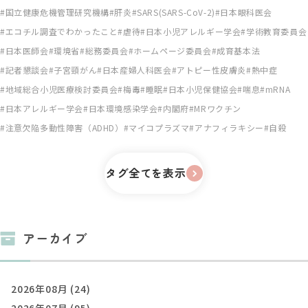
国立健康危機管理研究機構
肝炎
SARS(SARS-CoV-2)
日本眼科医会
エコチル調査でわかったこと
虐待
日本小児アレルギー学会
学術教育委員会
日本医師会
環境省
総務委員会
ホームページ委員会
成育基本法
記者懇談会
子宮頸がん
日本産婦人科医会
アトピー性皮膚炎
熱中症
地域総合小児医療検討委員会
梅毒
睡眠
日本小児保健協会
喘息
mRNA
日本アレルギー学会
日本環境感染学会
内閣府
MRワクチン
注意欠陥多動性障害（ADHD）
マイコプラズマ
アナフィラキシー
自殺
タグ全てを表示
アーカイブ
2026年08月 (24)
2026年07月 (95)