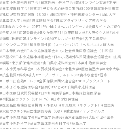
日本小児整形外科学会
日本外来小児科学会
蚊
オンライン診療
少子化
日本皮膚科学会
側弯症
子どもの心研修会案内
8000情報収集分析事業
乳幼児突然死症候群（SIDS）
国立精神・神経医療センター
岡山大学
北海道大学
虫歯
日本眼科学会
日本プライマリ・ケア連合学会
5種混合ワクチン（DPT-IPV-Hib）
ヘルパンギーナ
会員サイトのご紹介
千葉大学
広報委員会
健やか親子21
兵庫医科大学
大阪公立大学
弱視
頭痛
政府広報オンライン
食物アレルギー研究会
舌下免疫療法
チクングニア熱
超多剤耐性菌（スーパーバグ）
ヘルペス
大阪大学
日本母乳の会
日本小児神経学会
中央社会保険医療協議会（中医協）
不登校
日本小児精神神経学会
日本小児期外科系関連学会協議会
白血病
喫煙
東京都保健医療局
山口県小児科医会
日本集中治療医学会
日本小児眼科学会
日本弱視斜視学会
東北大学
慶應義塾大学
東京大学
抗生物質
斜視
視力
セーブ・ザ・チルドレン
農林水産省
湿疹
エボラ出血熱
コレラ
全国保険医団体連合会
NPOブックスタート
日本子ども虐待医学会
警察庁
いじめ
千葉県小児科医会
日本医療研究開発機構
日本川崎病学会
日本臨床救急医学会
4種混合ワクチン（DPT-IPV）
日本学校保健会
医薬品医療機器総合機構（PMDA）
育児放棄（ネグレクト）
虫垂炎
水痘ワクチン
起立性調節障害（OD）
敗血症
アデノウイルス
日本小児救急医学会
日本医学会連合
東京都医師会
大阪小児科医会
日本小児外科学会
日本臨床整形外科学会
徳島大学