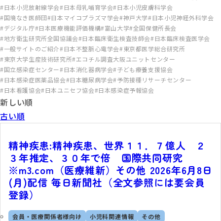
日本小児放射線学会
日本母乳哺育学会
日本小児皮膚科学会
国境なき医師団
日本マイコプラズマ学会
神戸大学
日本小児神経外科学会
デジタル庁
日本医療機能評価機構
富山大学
全国保健所長会
地方衛生研究所全国協議会
日本臨床衛生検査技師会
日本臨床検査医学会
一般サイトのご紹介
日本不整脈心電学会
東京都医学総合研究所
東京大学生産技術研究所
エコチル調査大阪ユニットセンター
国立感染症センター
日本消化器病学会
子ども療養支援協会
日本感染症医薬品協会
日本糖尿病学会
予防接種リサーチセンター
日本看護協会
日本ユニセフ協会
日本感染症予報協会
新しい順
古い順
精神疾患:精神疾患、世界１１．７億人 ２
３年推定、３０年で倍 国際共同研究
※m3.com（医療維新）その他 2026年6月8日
(月)配信 毎日新聞社（全文参照には要会員
登録）
会員・医療関係者様向け
小児科関連情報
その他