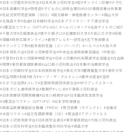
日本小児整形外科学会
日本外来小児科学会
蚊
オンライン診療
少子化
日本皮膚科学会
側弯症
子どもの心研修会案内
8000情報収集分析事業
乳幼児突然死症候群（SIDS）
国立精神・神経医療センター
岡山大学
北海道大学
虫歯
日本眼科学会
日本プライマリ・ケア連合学会
5種混合ワクチン（DPT-IPV-Hib）
ヘルパンギーナ
会員サイトのご紹介
千葉大学
広報委員会
健やか親子21
兵庫医科大学
大阪公立大学
弱視
頭痛
政府広報オンライン
食物アレルギー研究会
舌下免疫療法
チクングニア熱
超多剤耐性菌（スーパーバグ）
ヘルペス
大阪大学
日本母乳の会
日本小児神経学会
中央社会保険医療協議会（中医協）
不登校
日本小児精神神経学会
日本小児期外科系関連学会協議会
白血病
喫煙
東京都保健医療局
山口県小児科医会
日本集中治療医学会
日本小児眼科学会
日本弱視斜視学会
東北大学
慶應義塾大学
東京大学
抗生物質
斜視
視力
セーブ・ザ・チルドレン
農林水産省
湿疹
エボラ出血熱
コレラ
全国保険医団体連合会
NPOブックスタート
日本子ども虐待医学会
警察庁
いじめ
千葉県小児科医会
日本医療研究開発機構
日本川崎病学会
日本臨床救急医学会
4種混合ワクチン（DPT-IPV）
日本学校保健会
医薬品医療機器総合機構（PMDA）
育児放棄（ネグレクト）
虫垂炎
水痘ワクチン
起立性調節障害（OD）
敗血症
アデノウイルス
日本小児救急医学会
日本医学会連合
東京都医師会
大阪小児科医会
日本小児外科学会
日本臨床整形外科学会
徳島大学