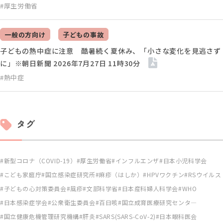
#厚生労働省
一般の方向け
子どもの事故
子どもの熱中症に注意 酷暑続く夏休み、「小さな変化を見逃さず
に」※朝日新聞 2026年7月27日 11時30分
#熱中症
タグ
新型コロナ（COVID-19）
厚生労働省
インフルエンザ
日本小児科学会
こども家庭庁
国立感染症研究所
麻疹（はしか）
HPVワクチン
RSウイルス
子どもの心対策委員会
風疹
文部科学省
日本産科婦人科学会
WHO
日本感染症学会
公衆衛生委員会
百日咳
国立成育医療研究センタ―
国立健康危機管理研究機構
肝炎
SARS(SARS-CoV-2)
日本眼科医会