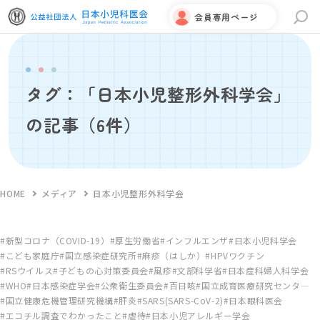
会員専用ページ
サイト内検索
タグ：「日本小児整形外科学会」
の記事
（6件）
HOME
メディア
日本小児整形外科学会
新型コロナ（COVID-19）
厚生労働省
インフルエンザ
日本小児科学会
こども家庭庁
国立感染症研究所
麻疹（はしか）
HPVワクチン
RSウイルス
子どもの心対策委員会
風疹
文部科学省
日本産科婦人科学会
WHO
日本感染症学会
公衆衛生委員会
百日咳
国立成育医療研究センタ―
国立健康危機管理研究機構
肝炎
SARS(SARS-CoV-2)
日本眼科医会
エコチル調査でわかったこと
虐待
日本小児アレルギー学会