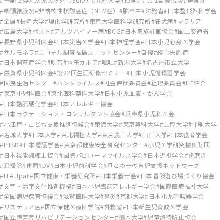
予期せぬ乳幼児突然死（SUID）
九州大学
拒食症
急性副鼻腔炎
過食症
咽頭結膜熱
非結核性抗酸菌症（NTM症）
脳卒中
法務省
日本整形外科学会
金属
長崎大学
理化学研究所
東京大学医科学研究所
狂犬病
マラリア
広島大学
ペスト
アルツハイマー病
BCG
日本家族計画協会
国土交通省
長野県小児科医会
日本災害医学会
日本神経学会
日本小児心身医学会
サルモネラ
エコチル調査福島ユニットセンター
自傷
統合失調症
日本側弯症学会
吃音
電子カルテ
嘔吐
新潟大学
名古屋市立大学
滋賀県小児科医会
第22回生涯研修セミナー
日本小児循環器学会
国民生活センター
ハンタウイルス
社会保険委員会
経理委員会
HP紹介
東京小児科医会
東北医科薬科大学
日本小児血液・がん学会
日本動脈硬化学会
日本アレルギー協会
日本ラクテーション・コンサルタント協会
兵庫県小児科医会
小江戸・こども支援推進協議会
東海大学
東京薬科大学
上智大学
沖縄大学
名城大学
日本大学
東北福祉大学
東京農工大学
山口大学
日本食育学会
PTSD
日本看護学会
東京都健康安全研究センター
小児医学研究振興財団
日本視能訓練士協会
国際パピローマウイルス学会
日本近視学会
歯磨き
耳掃除
体罰
DV
日本小児歯科学会
母との子の育児支援ネットワーク
LFA Jpan
国立健康・栄養研究所
日本栄養士会
日本冒険遊び場づくり協会
文字・活字文化推進機構
日本小児臨床アレルギー学会
国際医療福祉大学
全国病児保育協議会
滋賀医科大学
鼻炎
京都大学
日本小児呼吸器学会
リステリア菌
国立保健医療科学院
外務省
日本新生児育成医学会
国立障害者リハビリテーションセンター
熊本大学
児童虐待防止協会