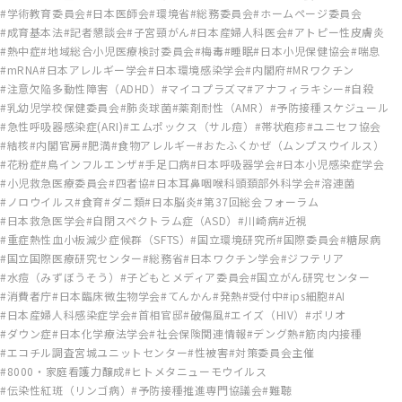
学術教育委員会
日本医師会
環境省
総務委員会
ホームページ委員会
成育基本法
記者懇談会
子宮頸がん
日本産婦人科医会
アトピー性皮膚炎
熱中症
地域総合小児医療検討委員会
梅毒
睡眠
日本小児保健協会
喘息
mRNA
日本アレルギー学会
日本環境感染学会
内閣府
MRワクチン
注意欠陥多動性障害（ADHD）
マイコプラズマ
アナフィラキシー
自殺
乳幼児学校保健委員会
肺炎球菌
薬剤耐性（AMR）
予防接種スケジュール
急性呼吸器感染症(ARI)
エムポックス（サル痘）
帯状疱疹
ユニセフ協会
結核
内閣官房
肥満
食物アレルギー
おたふくかぜ（ムンプスウイルス）
花粉症
鳥インフルエンザ
手足口病
日本呼吸器学会
日本小児感染症学会
小児救急医療委員会
四者協
日本耳鼻咽喉科頭頚部外科学会
溶連菌
ノロウイルス
食育
ダニ類
日本脳炎
第37回総会フォーラム
日本救急医学会
自閉スペクトラム症（ASD）
川崎病
近視
重症熱性血小板減少症候群（SFTS）
国立環境研究所
国際委員会
糖尿病
国立国際医療研究センター
総務省
日本ワクチン学会
ジフテリア
水痘（みずぼうそう）
子どもとメディア委員会
国立がん研究センター
消費者庁
日本臨床微生物学会
てんかん
発熱
受付中
ips細胞
AI
日本産婦人科感染症学会
首相官邸
破傷風
エイズ（HIV）
ポリオ
ダウン症
日本化学療法学会
社会保険関連情報
デング熱
筋肉内接種
エコチル調査宮城ユニットセンター
性被害
対策委員会主催
8000・家庭看護力醸成
ヒトメタニューモウイルス
伝染性紅斑（リンゴ病）
予防接種推進専門協議会
難聴