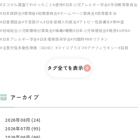
エコチル調査でわかったこと
虐待
日本小児アレルギー学会
学術教育委員会
日本医師会
環境省
総務委員会
ホームページ委員会
成育基本法
記者懇談会
子宮頸がん
日本産婦人科医会
アトピー性皮膚炎
熱中症
地域総合小児医療検討委員会
梅毒
睡眠
日本小児保健協会
喘息
mRNA
日本アレルギー学会
日本環境感染学会
内閣府
MRワクチン
注意欠陥多動性障害（ADHD）
マイコプラズマ
アナフィラキシー
自殺
タグ全てを表示
アーカイブ
2026年08月 (24)
2026年07月 (95)
2026年06月 (96)