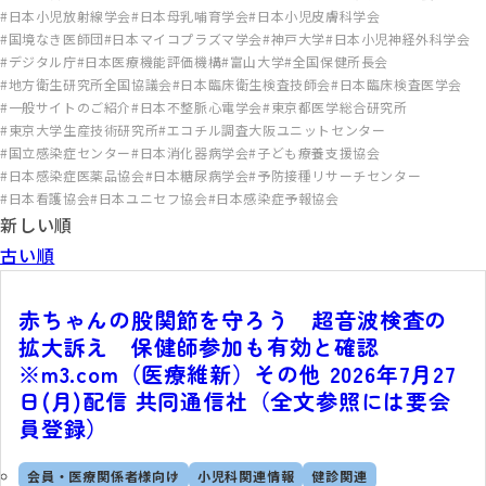
日本小児放射線学会
日本母乳哺育学会
日本小児皮膚科学会
国境なき医師団
日本マイコプラズマ学会
神戸大学
日本小児神経外科学会
デジタル庁
日本医療機能評価機構
富山大学
全国保健所長会
地方衛生研究所全国協議会
日本臨床衛生検査技師会
日本臨床検査医学会
一般サイトのご紹介
日本不整脈心電学会
東京都医学総合研究所
東京大学生産技術研究所
エコチル調査大阪ユニットセンター
国立感染症センター
日本消化器病学会
子ども療養支援協会
日本感染症医薬品協会
日本糖尿病学会
予防接種リサーチセンター
日本看護協会
日本ユニセフ協会
日本感染症予報協会
新しい順
古い順
赤ちゃんの股関節を守ろう 超音波検査の
拡大訴え 保健師参加も有効と確認
※m3.com（医療維新）その他 2026年7月27
日(月)配信 共同通信社（全文参照には要会
員登録）
会員・医療関係者様向け
小児科関連情報
健診関連