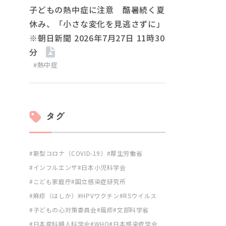
子どもの熱中症に注意 酷暑続く夏
休み、「小さな変化を見逃さずに」
※朝日新聞 2026年7月27日 11時30
分
#熱中症
タグ
新型コロナ（COVID-19）
厚生労働省
インフルエンザ
日本小児科学会
こども家庭庁
国立感染症研究所
麻疹（はしか）
HPVワクチン
RSウイルス
子どもの心対策委員会
風疹
文部科学省
日本産科婦人科学会
WHO
日本感染症学会