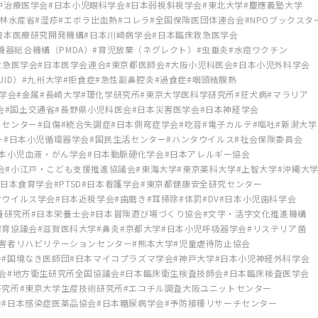
中治療医学会
日本小児眼科学会
日本弱視斜視学会
東北大学
慶應義塾大学
林水産省
湿疹
エボラ出血熱
コレラ
全国保険医団体連合会
NPOブックスタ
日本医療研究開発機構
日本川崎病学会
日本臨床救急医学会
機器総合機構（PMDA）
育児放棄（ネグレクト）
虫垂炎
水痘ワクチン
救急医学会
日本医学会連合
東京都医師会
大阪小児科医会
日本小児外科学会
ID）
九州大学
拒食症
急性副鼻腔炎
過食症
咽頭結膜熱
学会
金属
長崎大学
理化学研究所
東京大学医科学研究所
狂犬病
マラリア
会
国土交通省
長野県小児科医会
日本災害医学会
日本神経学会
トセンター
自傷
統合失調症
日本側弯症学会
吃音
電子カルテ
嘔吐
新潟大学
ー
日本小児循環器学会
国民生活センター
ハンタウイルス
社会保険委員会
本小児血液・がん学会
日本動脈硬化学会
日本アレルギー協会
会
小江戸・こども支援推進協議会
東海大学
東京薬科大学
上智大学
沖縄大
日本食育学会
PTSD
日本看護学会
東京都健康安全研究センター
マウイルス学会
日本近視学会
歯磨き
耳掃除
体罰
DV
日本小児歯科学会
養研究所
日本栄養士会
日本冒険遊び場づくり協会
文字・活字文化推進機構
保育協議会
滋賀医科大学
鼻炎
京都大学
日本小児呼吸器学会
リステリア菌
害者リハビリテーションセンター
熊本大学
児童虐待防止協会
会
国境なき医師団
日本マイコプラズマ学会
神戸大学
日本小児神経外科学会
会
地方衛生研究所全国協議会
日本臨床衛生検査技師会
日本臨床検査医学会
研究所
東京大学生産技術研究所
エコチル調査大阪ユニットセンター
会
日本感染症医薬品協会
日本糖尿病学会
予防接種リサーチセンター