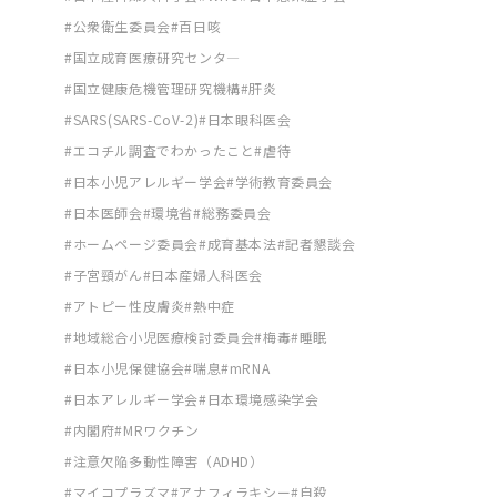
公衆衛生委員会
百日咳
国立成育医療研究センタ―
国立健康危機管理研究機構
肝炎
SARS(SARS-CoV-2)
日本眼科医会
エコチル調査でわかったこと
虐待
日本小児アレルギー学会
学術教育委員会
日本医師会
環境省
総務委員会
ホームページ委員会
成育基本法
記者懇談会
子宮頸がん
日本産婦人科医会
アトピー性皮膚炎
熱中症
地域総合小児医療検討委員会
梅毒
睡眠
日本小児保健協会
喘息
mRNA
日本アレルギー学会
日本環境感染学会
内閣府
MRワクチン
注意欠陥多動性障害（ADHD）
マイコプラズマ
アナフィラキシー
自殺