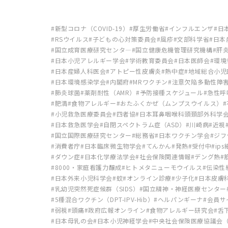
新型コロナ（COVID-19）
厚生労働省
インフルエンザ
日
RSウイルス
子どもの心対策委員会
風疹
文部科学省
日本
国立成育医療研究センタ―
国立健康危機管理研究機構
肝
日本小児アレルギー学会
学術教育委員会
日本医師会
環境
日本産婦人科医会
アトピー性皮膚炎
熱中症
地域総合小児
日本環境感染学会
内閣府
MRワクチン
注意欠陥多動性障害
肺炎球菌
薬剤耐性（AMR）
予防接種スケジュール
急性呼吸
肥満
食物アレルギー
おたふくかぜ（ムンプスウイルス）
小児救急医療委員会
四者協
日本耳鼻咽喉科頭頚部外科学
日本救急医学会
自閉スペクトラム症（ASD）
川崎病
近視
国立国際医療研究センター
総務省
日本ワクチン学会
ジフ
消費者庁
日本臨床微生物学会
てんかん
発熱
受付中
ip
ダウン症
日本化学療法学会
社会保険関連情報
デング熱
8000・家庭看護力醸成
ヒトメタニューモウイルス
伝染性
日本外来小児科学会
蚊
オンライン診療
少子化
日本皮膚
乳幼児突然死症候群（SIDS）
国立精神・神経医療センター
5種混合ワクチン（DPT-IPV-Hib）
ヘルパンギーナ
会員サ
弱視
頭痛
政府広報オンライン
食物アレルギー研究会
舌
日本母乳の会
日本小児神経学会
中央社会保険医療協議会