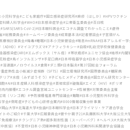
本小児科学会
こども家庭庁
国立感染症研究所
麻疹（はしか）
HPVワクチン
産科婦人科学会
WHO
日本感染症学会
公衆衛生委員会
百日咳
炎
SARS(SARS-CoV-2)
日本眼科医会
エコチル調査でわかったこと
虐待
省
総務委員会
ホームページ委員会
成育基本法
記者懇談会
子宮頸がん
医療検討委員会
梅毒
睡眠
日本小児保健協会
喘息
mRNA
日本アレルギー学
（ADHD）
マイコプラズマ
アナフィラキシー
自殺
乳幼児学校保健委員会
器感染症(ARI)
エムポックス（サル痘）
帯状疱疹
ユニセフ協会
結核
内閣
花粉症
鳥インフルエンザ
手足口病
日本呼吸器学会
日本小児感染症学会
会
溶連菌
ノロウイルス
食育
ダニ類
日本脳炎
第37回総会フォーラム
重症熱性血小板減少症候群（SFTS）
国立環境研究所
国際委員会
糖尿病
テリア
水痘（みずぼうそう）
子どもとメディア委員会
国立がん研究センター
s細胞
AI
日本産婦人科感染症学会
首相官邸
破傷風
エイズ（HIV）
ポリオ
筋肉内接種
エコチル調査宮城ユニットセンター
性被害
対策委員会主催
紅斑（リンゴ病）
予防接種推進専門協議会
難聴
日本小児整形外科学会
科学会
側弯症
子どもの心研修会案内
8000情報収集分析事業
岡山大学
北海道大学
虫歯
日本眼科学会
日本プライマリ・ケア連合学会
イトのご紹介
千葉大学
広報委員会
健やか親子21
兵庫医科大学
大阪公立大
下免疫療法
チクングニア熱
超多剤耐性菌（スーパーバグ）
ヘルペス
大阪大
（中医協）
不登校
日本小児精神神経学会
日本小児期外科系関連学会協議会