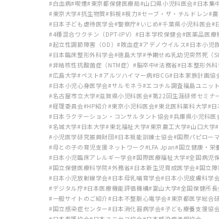
白血病
喫煙
東京都保健医療局
山口県小児科医会
日本集
東京大学
抗生物質
斜視
視力
セーブ・ザ・チルドレン
農
日本子ども虐待医学会
警察庁
いじめ
千葉県小児科医会
4種混合ワクチン（DPT-IPV）
日本学校保健会
医薬品医療
起立性調節障害（OD）
敗血症
アデノウイルス
日本小児
日本臨床整形外科学会
徳島大学
予期せぬ乳幼児突然死（SU
非結核性抗酸菌症（NTM症）
脳卒中
法務省
日本整形外科
広島大学
ペスト
アルツハイマー病
BCG
日本家族計画協
日本小児心身医学会
サルモネラ
エコチル調査福島ユニッ
名古屋市立大学
滋賀県小児科医会
第22回生涯研修セミナ
経理委員会
HP紹介
東京小児科医会
東北医科薬科大学
日
日本ラクテーション・コンサルタント協会
兵庫県小児科医
名城大学
日本大学
東北福祉大学
東京農工大学
山口大学
小児医学研究振興財団
日本視能訓練士協会
国際パピロー
母との子の育児支援ネットワーク
LFA Jpan
国立健康・栄
日本小児臨床アレルギー学会
国際医療福祉大学
全国病児
国立保健医療科学院
外務省
日本新生児育成医学会
国立障
日本小児放射線学会
日本母乳哺育学会
日本小児皮膚科学
デジタル庁
日本医療機能評価機構
富山大学
全国保健所長
一般サイトのご紹介
日本不整脈心電学会
東京都医学総合
国立感染症センター
日本消化器病学会
子ども療養支援協
日本看護協会
日本ユニセフ協会
日本感染症予報協会