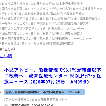
日本小児放射線学会
日本母乳哺育学会
日本小児皮膚科学会
国境なき医師団
日本マイコプラズマ学会
神戸大学
日本小児神経外科学会
デジタル庁
日本医療機能評価機構
富山大学
全国保健所長会
地方衛生研究所全国協議会
日本臨床衛生検査技師会
日本臨床検査医学会
一般サイトのご紹介
日本不整脈心電学会
東京都医学総合研究所
東京大学生産技術研究所
エコチル調査大阪ユニットセンター
国立感染症センター
日本消化器病学会
子ども療養支援協会
日本感染症医薬品協会
日本糖尿病学会
予防接種リサーチセンター
日本看護協会
日本ユニセフ協会
日本感染症予報協会
新しい順
古い順
小児アトピー、包括管理で96.1％が軽症以下
に改善へ－成育医療センター ※QLifePro 医
療ニュース 2026年07月29日 AM09:00
会員・医療関係者様向け
小児科関連情報
アレルギー
アトピー性皮膚炎
国立成育医療研究センタ―
記事公開日
2026/08/04