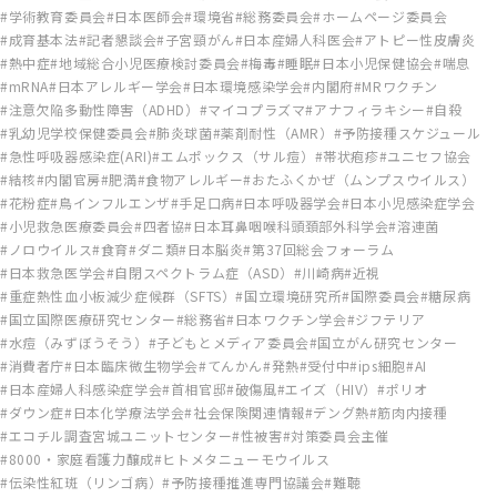
学術教育委員会
日本医師会
環境省
総務委員会
ホームページ委員会
成育基本法
記者懇談会
子宮頸がん
日本産婦人科医会
アトピー性皮膚炎
熱中症
地域総合小児医療検討委員会
梅毒
睡眠
日本小児保健協会
喘息
mRNA
日本アレルギー学会
日本環境感染学会
内閣府
MRワクチン
注意欠陥多動性障害（ADHD）
マイコプラズマ
アナフィラキシー
自殺
乳幼児学校保健委員会
肺炎球菌
薬剤耐性（AMR）
予防接種スケジュール
急性呼吸器感染症(ARI)
エムポックス（サル痘）
帯状疱疹
ユニセフ協会
結核
内閣官房
肥満
食物アレルギー
おたふくかぜ（ムンプスウイルス）
花粉症
鳥インフルエンザ
手足口病
日本呼吸器学会
日本小児感染症学会
小児救急医療委員会
四者協
日本耳鼻咽喉科頭頚部外科学会
溶連菌
ノロウイルス
食育
ダニ類
日本脳炎
第37回総会フォーラム
日本救急医学会
自閉スペクトラム症（ASD）
川崎病
近視
重症熱性血小板減少症候群（SFTS）
国立環境研究所
国際委員会
糖尿病
国立国際医療研究センター
総務省
日本ワクチン学会
ジフテリア
水痘（みずぼうそう）
子どもとメディア委員会
国立がん研究センター
消費者庁
日本臨床微生物学会
てんかん
発熱
受付中
ips細胞
AI
日本産婦人科感染症学会
首相官邸
破傷風
エイズ（HIV）
ポリオ
ダウン症
日本化学療法学会
社会保険関連情報
デング熱
筋肉内接種
エコチル調査宮城ユニットセンター
性被害
対策委員会主催
8000・家庭看護力醸成
ヒトメタニューモウイルス
伝染性紅斑（リンゴ病）
予防接種推進専門協議会
難聴