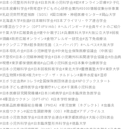
日本小児整形外科学会
日本外来小児科学会
蚊
オンライン診療
少子化
日本皮膚科学会
側弯症
子どもの心研修会案内
8000情報収集分析事業
乳幼児突然死症候群（SIDS）
国立精神・神経医療センター
岡山大学
北海道大学
虫歯
日本眼科学会
日本プライマリ・ケア連合学会
5種混合ワクチン（DPT-IPV-Hib）
ヘルパンギーナ
会員サイトのご紹介
千葉大学
広報委員会
健やか親子21
兵庫医科大学
大阪公立大学
弱視
頭痛
政府広報オンライン
食物アレルギー研究会
舌下免疫療法
チクングニア熱
超多剤耐性菌（スーパーバグ）
ヘルペス
大阪大学
日本母乳の会
日本小児神経学会
中央社会保険医療協議会（中医協）
不登校
日本小児精神神経学会
日本小児期外科系関連学会協議会
白血病
喫煙
東京都保健医療局
山口県小児科医会
日本集中治療医学会
日本小児眼科学会
日本弱視斜視学会
東北大学
慶應義塾大学
東京大学
抗生物質
斜視
視力
セーブ・ザ・チルドレン
農林水産省
湿疹
エボラ出血熱
コレラ
全国保険医団体連合会
NPOブックスタート
日本子ども虐待医学会
警察庁
いじめ
千葉県小児科医会
日本医療研究開発機構
日本川崎病学会
日本臨床救急医学会
4種混合ワクチン（DPT-IPV）
日本学校保健会
医薬品医療機器総合機構（PMDA）
育児放棄（ネグレクト）
虫垂炎
水痘ワクチン
起立性調節障害（OD）
敗血症
アデノウイルス
日本小児救急医学会
日本医学会連合
東京都医師会
大阪小児科医会
日本小児外科学会
日本臨床整形外科学会
徳島大学