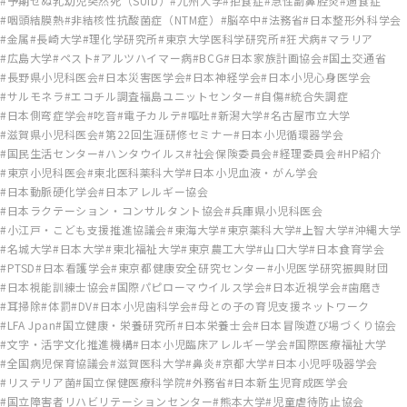
予期せぬ乳幼児突然死（SUID）
九州大学
拒食症
急性副鼻腔炎
過食症
咽頭結膜熱
非結核性抗酸菌症（NTM症）
脳卒中
法務省
日本整形外科学会
金属
長崎大学
理化学研究所
東京大学医科学研究所
狂犬病
マラリア
広島大学
ペスト
アルツハイマー病
BCG
日本家族計画協会
国土交通省
長野県小児科医会
日本災害医学会
日本神経学会
日本小児心身医学会
サルモネラ
エコチル調査福島ユニットセンター
自傷
統合失調症
日本側弯症学会
吃音
電子カルテ
嘔吐
新潟大学
名古屋市立大学
滋賀県小児科医会
第22回生涯研修セミナー
日本小児循環器学会
国民生活センター
ハンタウイルス
社会保険委員会
経理委員会
HP紹介
東京小児科医会
東北医科薬科大学
日本小児血液・がん学会
日本動脈硬化学会
日本アレルギー協会
日本ラクテーション・コンサルタント協会
兵庫県小児科医会
小江戸・こども支援推進協議会
東海大学
東京薬科大学
上智大学
沖縄大学
名城大学
日本大学
東北福祉大学
東京農工大学
山口大学
日本食育学会
PTSD
日本看護学会
東京都健康安全研究センター
小児医学研究振興財団
日本視能訓練士協会
国際パピローマウイルス学会
日本近視学会
歯磨き
耳掃除
体罰
DV
日本小児歯科学会
母との子の育児支援ネットワーク
LFA Jpan
国立健康・栄養研究所
日本栄養士会
日本冒険遊び場づくり協会
文字・活字文化推進機構
日本小児臨床アレルギー学会
国際医療福祉大学
全国病児保育協議会
滋賀医科大学
鼻炎
京都大学
日本小児呼吸器学会
リステリア菌
国立保健医療科学院
外務省
日本新生児育成医学会
国立障害者リハビリテーションセンター
熊本大学
児童虐待防止協会