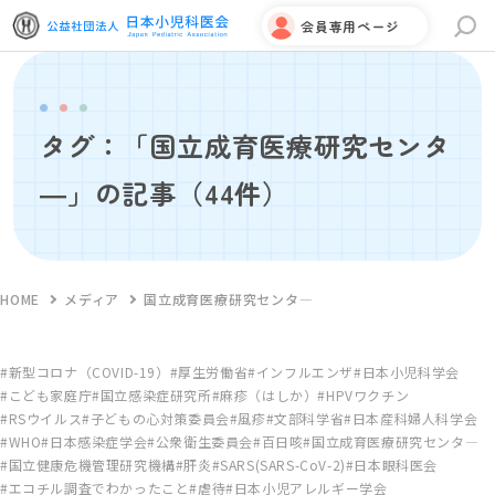
会員専用ページ
サイト内検索
タグ：「国立成育医療研究センタ
―」の記事
（44件）
HOME
メディア
国立成育医療研究センタ―
新型コロナ（COVID-19）
厚生労働省
インフルエンザ
日本小児科学会
こども家庭庁
国立感染症研究所
麻疹（はしか）
HPVワクチン
RSウイルス
子どもの心対策委員会
風疹
文部科学省
日本産科婦人科学会
WHO
日本感染症学会
公衆衛生委員会
百日咳
国立成育医療研究センタ―
国立健康危機管理研究機構
肝炎
SARS(SARS-CoV-2)
日本眼科医会
エコチル調査でわかったこと
虐待
日本小児アレルギー学会