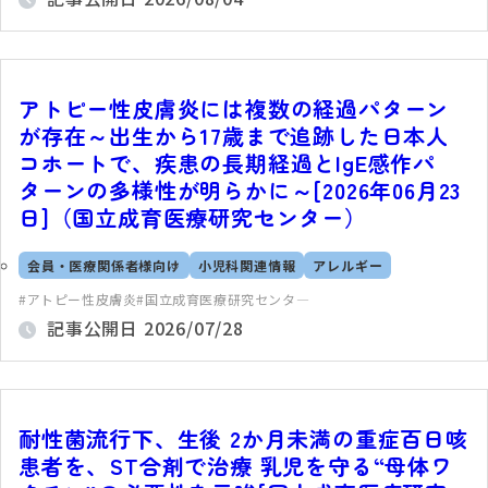
アトピー性皮膚炎には複数の経過パターン
が存在～出生から17歳まで追跡した日本人
コホートで、疾患の長期経過とIgE感作パ
ターンの多様性が明らかに～[2026年06月23
日]（国立成育医療研究センター）
会員・医療関係者様向け
小児科関連情報
アレルギー
アトピー性皮膚炎
国立成育医療研究センタ―
記事公開日
2026/07/28
耐性菌流行下、生後 2か月未満の重症百日咳
患者を、ST合剤で治療 乳児を守る“母体ワ