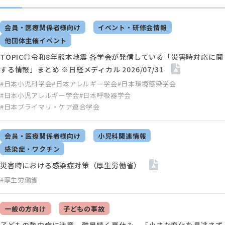
会員・医療関係者様向け
イベント・研修会情報
他団体主催イベント
TOPIC◎令和8年熊本地震 各学会が発信している「災害時対応に関
する情報」まとめ ※日経メディカル 2026/07/31
#日本小児科学会
#日本アレルギー学会
#日本環境感染学会
#日本小児アレルギー学会
#日本呼吸器学会
#日本プライマリ・ケア連合学会
会員・医療関係者様向け
小児科関連情報
感染症・ワクチン
災害時における感染症対策（厚生労働省）
#厚生労働省
一般の方向け
子どもの事故
子どもの熱中症に注意 酷暑続く夏休み、「小さな変化を見逃さず