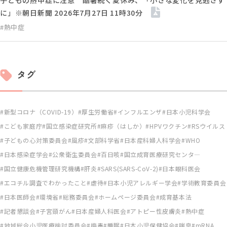
に」※朝日新聞 2026年7月27日 11時30分
#熱中症
タグ
新型コロナ（COVID-19）
厚生労働省
インフルエンザ
日本小児科学会
こども家庭庁
国立感染症研究所
麻疹（はしか）
HPVワクチン
RSウイルス
子どもの心対策委員会
風疹
文部科学省
日本産科婦人科学会
WHO
日本感染症学会
公衆衛生委員会
百日咳
国立成育医療研究センタ―
国立健康危機管理研究機構
肝炎
SARS(SARS-CoV-2)
日本眼科医会
エコチル調査でわかったこと
虐待
日本小児アレルギー学会
学術教育委員会
日本医師会
環境省
総務委員会
ホームページ委員会
成育基本法
記者懇談会
子宮頸がん
日本産婦人科医会
アトピー性皮膚炎
熱中症
地域総合小児医療検討委員会
梅毒
睡眠
日本小児保健協会
喘息
mRNA