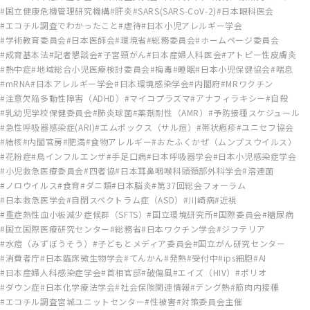
国立健康危機管理研究機構
肝炎
SARS(SARS-CoV-2)
日本眼科医会
エコチル調査でわかったこと
虐待
日本小児アレルギー学会
学術教育委員会
日本医師会
環境省
総務委員会
ホームページ委員会
成育基本法
記者懇談会
子宮頸がん
日本産婦人科医会
アトピー性皮膚炎
熱中症
地域総合小児医療検討委員会
梅毒
睡眠
日本小児保健協会
喘息
mRNA
日本アレルギー学会
日本環境感染学会
内閣府
MRワクチン
注意欠陥多動性障害（ADHD）
マイコプラズマ
アナフィラキシー
自殺
乳幼児学校保健委員会
肺炎球菌
薬剤耐性（AMR）
予防接種スケジュール
急性呼吸器感染症(ARI)
エムポックス（サル痘）
帯状疱疹
ユニセフ協会
結核
内閣官房
肥満
食物アレルギー
おたふくかぜ（ムンプスウイルス）
花粉症
鳥インフルエンザ
手足口病
日本呼吸器学会
日本小児感染症学会
小児救急医療委員会
四者協
日本耳鼻咽喉科頭頚部外科学会
溶連菌
ノロウイルス
食育
ダニ類
日本脳炎
第37回総会フォーラム
日本救急医学会
自閉スペクトラム症（ASD）
川崎病
近視
重症熱性血小板減少症候群（SFTS）
国立環境研究所
国際委員会
糖尿病
国立国際医療研究センター
総務省
日本ワクチン学会
ジフテリア
水痘（みずぼうそう）
子どもとメディア委員会
国立がん研究センター
消費者庁
日本臨床微生物学会
てんかん
発熱
受付中
ips細胞
AI
日本産婦人科感染症学会
首相官邸
破傷風
エイズ（HIV）
ポリオ
ダウン症
日本化学療法学会
社会保険関連情報
デング熱
筋肉内接種
エコチル調査宮城ユニットセンター
性被害
対策委員会主催