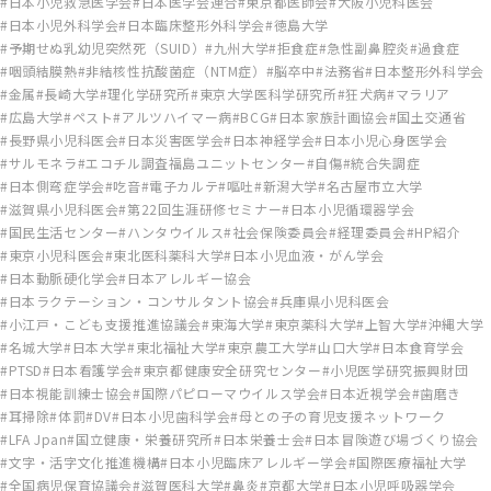
日本小児救急医学会
日本医学会連合
東京都医師会
大阪小児科医会
日本小児外科学会
日本臨床整形外科学会
徳島大学
予期せぬ乳幼児突然死（SUID）
九州大学
拒食症
急性副鼻腔炎
過食症
咽頭結膜熱
非結核性抗酸菌症（NTM症）
脳卒中
法務省
日本整形外科学会
金属
長崎大学
理化学研究所
東京大学医科学研究所
狂犬病
マラリア
広島大学
ペスト
アルツハイマー病
BCG
日本家族計画協会
国土交通省
長野県小児科医会
日本災害医学会
日本神経学会
日本小児心身医学会
サルモネラ
エコチル調査福島ユニットセンター
自傷
統合失調症
日本側弯症学会
吃音
電子カルテ
嘔吐
新潟大学
名古屋市立大学
滋賀県小児科医会
第22回生涯研修セミナー
日本小児循環器学会
国民生活センター
ハンタウイルス
社会保険委員会
経理委員会
HP紹介
東京小児科医会
東北医科薬科大学
日本小児血液・がん学会
日本動脈硬化学会
日本アレルギー協会
日本ラクテーション・コンサルタント協会
兵庫県小児科医会
小江戸・こども支援推進協議会
東海大学
東京薬科大学
上智大学
沖縄大学
名城大学
日本大学
東北福祉大学
東京農工大学
山口大学
日本食育学会
PTSD
日本看護学会
東京都健康安全研究センター
小児医学研究振興財団
日本視能訓練士協会
国際パピローマウイルス学会
日本近視学会
歯磨き
耳掃除
体罰
DV
日本小児歯科学会
母との子の育児支援ネットワーク
LFA Jpan
国立健康・栄養研究所
日本栄養士会
日本冒険遊び場づくり協会
文字・活字文化推進機構
日本小児臨床アレルギー学会
国際医療福祉大学
全国病児保育協議会
滋賀医科大学
鼻炎
京都大学
日本小児呼吸器学会