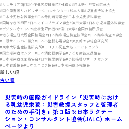
リステリア菌
国立保健医療科学院
外務省
日本新生児育成医学会
国立障害者リハビリテーションセンター
熊本大学
児童虐待防止協会
日本小児放射線学会
日本母乳哺育学会
日本小児皮膚科学会
国境なき医師団
日本マイコプラズマ学会
神戸大学
日本小児神経外科学会
デジタル庁
日本医療機能評価機構
富山大学
全国保健所長会
地方衛生研究所全国協議会
日本臨床衛生検査技師会
日本臨床検査医学会
一般サイトのご紹介
日本不整脈心電学会
東京都医学総合研究所
東京大学生産技術研究所
エコチル調査大阪ユニットセンター
国立感染症センター
日本消化器病学会
子ども療養支援協会
日本感染症医薬品協会
日本糖尿病学会
予防接種リサーチセンター
日本看護協会
日本ユニセフ協会
日本感染症予報協会
新しい順
古い順
災害時の国際ガイドライン『災害時におけ
る乳幼児栄養：災害救援スタッフと管理者
のための手引き』第３版※日本ラクテー
ション・コンサルタント協会(JALC) ホーム
ページより