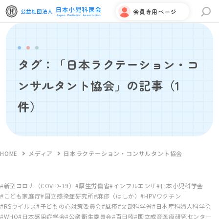
会員専用ページ
サイト内検索
タグ：「日本ラクテーション・コ
ンサルタント協会」の記事
（1
件）
HOME
メディア
日本ラクテーション・コンサルタント協会
新型コロナ（COVID-19）
厚生労働省
インフルエンザ
日本小児科学会
こども家庭庁
国立感染症研究所
麻疹（はしか）
HPVワクチン
RSウイルス
子どもの心対策委員会
風疹
文部科学省
日本産科婦人科学会
WHO
日本感染症学会
公衆衛生委員会
百日咳
国立成育医療研究センタ―