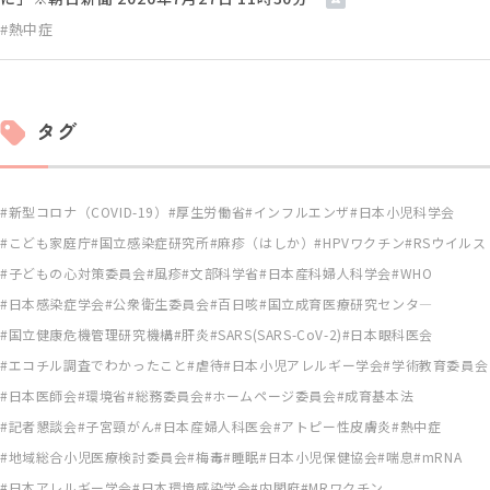
#熱中症
タグ
新型コロナ（COVID-19）
厚生労働省
インフルエンザ
日本小児科学会
こども家庭庁
国立感染症研究所
麻疹（はしか）
HPVワクチン
RSウイルス
子どもの心対策委員会
風疹
文部科学省
日本産科婦人科学会
WHO
日本感染症学会
公衆衛生委員会
百日咳
国立成育医療研究センタ―
国立健康危機管理研究機構
肝炎
SARS(SARS-CoV-2)
日本眼科医会
エコチル調査でわかったこと
虐待
日本小児アレルギー学会
学術教育委員会
日本医師会
環境省
総務委員会
ホームページ委員会
成育基本法
記者懇談会
子宮頸がん
日本産婦人科医会
アトピー性皮膚炎
熱中症
地域総合小児医療検討委員会
梅毒
睡眠
日本小児保健協会
喘息
mRNA
日本アレルギー学会
日本環境感染学会
内閣府
MRワクチン