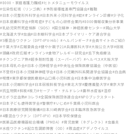
8000・家庭看護力醸成
ヒトメタニューモウイルス
伝染性紅斑（リンゴ病）
予防接種推進専門協議会
難聴
日本小児整形外科学会
日本外来小児科学会
蚊
オンライン診療
少子化
日本皮膚科学会
側弯症
子どもの心研修会案内
8000情報収集分析事業
乳幼児突然死症候群（SIDS）
国立精神・神経医療センター
岡山大学
北海道大学
虫歯
日本眼科学会
日本プライマリ・ケア連合学会
5種混合ワクチン（DPT-IPV-Hib）
ヘルパンギーナ
会員サイトのご紹介
千葉大学
広報委員会
健やか親子21
兵庫医科大学
大阪公立大学
弱視
頭痛
政府広報オンライン
食物アレルギー研究会
舌下免疫療法
チクングニア熱
超多剤耐性菌（スーパーバグ）
ヘルペス
大阪大学
日本母乳の会
日本小児神経学会
中央社会保険医療協議会（中医協）
不登校
日本小児精神神経学会
日本小児期外科系関連学会協議会
白血病
喫煙
東京都保健医療局
山口県小児科医会
日本集中治療医学会
日本小児眼科学会
日本弱視斜視学会
東北大学
慶應義塾大学
東京大学
抗生物質
斜視
視力
セーブ・ザ・チルドレン
農林水産省
湿疹
エボラ出血熱
コレラ
全国保険医団体連合会
NPOブックスタート
日本子ども虐待医学会
警察庁
いじめ
千葉県小児科医会
日本医療研究開発機構
日本川崎病学会
日本臨床救急医学会
4種混合ワクチン（DPT-IPV）
日本学校保健会
医薬品医療機器総合機構（PMDA）
育児放棄（ネグレクト）
虫垂炎
水痘ワクチン
起立性調節障害（OD）
敗血症
アデノウイルス