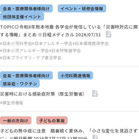
会員・医療関係者様向け
イベント・研修会情報
他団体主催イベント
TOPIC◎令和8年熊本地震 各学会が発信している「災害時対応に関
する情報」まとめ ※日経メディカル 2026/07/31
#日本小児科学会
#日本アレルギー学会
#日本環境感染学会
#日本小児アレルギー学会
#日本呼吸器学会
#日本プライマリ・ケア連合学会
会員・医療関係者様向け
小児科関連情報
感染症・ワクチン
災害時における感染症対策（厚生労働省）
#厚生労働省
一般の方向け
子どもの事故
子どもの熱中症に注意 酷暑続く夏休み、「小さな変化を見逃さず
に」※朝日新聞 2026年7月27日 11時30分