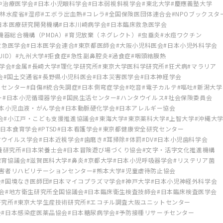
中治療医学会
日本小児眼科学会
日本弱視斜視学会
東北大学
慶應義塾大学
林水産省
湿疹
エボラ出血熱
コレラ
全国保険医団体連合会
NPOブックスタ
日本医療研究開発機構
日本川崎病学会
日本臨床救急医学会
機器総合機構（PMDA）
育児放棄（ネグレクト）
虫垂炎
水痘ワクチン
救急医学会
日本医学会連合
東京都医師会
大阪小児科医会
日本小児外科学会
ID）
九州大学
拒食症
急性副鼻腔炎
過食症
咽頭結膜熱
学会
金属
長崎大学
理化学研究所
東京大学医科学研究所
狂犬病
マラリア
会
国土交通省
長野県小児科医会
日本災害医学会
日本神経学会
トセンター
自傷
統合失調症
日本側弯症学会
吃音
電子カルテ
嘔吐
新潟大学
ー
日本小児循環器学会
国民生活センター
ハンタウイルス
社会保険委員会
本小児血液・がん学会
日本動脈硬化学会
日本アレルギー協会
会
小江戸・こども支援推進協議会
東海大学
東京薬科大学
上智大学
沖縄大
日本食育学会
PTSD
日本看護学会
東京都健康安全研究センター
マウイルス学会
日本近視学会
歯磨き
耳掃除
体罰
DV
日本小児歯科学会
養研究所
日本栄養士会
日本冒険遊び場づくり協会
文字・活字文化推進機構
保育協議会
滋賀医科大学
鼻炎
京都大学
日本小児呼吸器学会
リステリア菌
害者リハビリテーションセンター
熊本大学
児童虐待防止協会
会
国境なき医師団
日本マイコプラズマ学会
神戸大学
日本小児神経外科学会
会
地方衛生研究所全国協議会
日本臨床衛生検査技師会
日本臨床検査医学会
研究所
東京大学生産技術研究所
エコチル調査大阪ユニットセンター
会
日本感染症医薬品協会
日本糖尿病学会
予防接種リサーチセンター